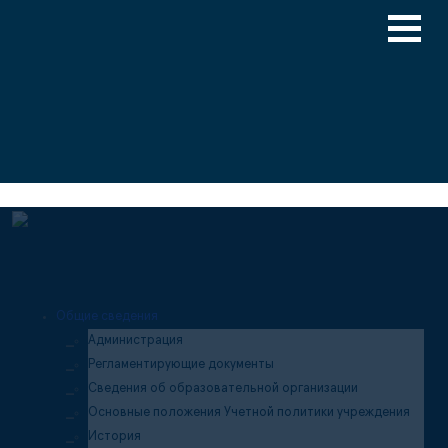
Версия для слабовидящих
Медицинский туризм
Общие сведения
Администрация
Регламентирующие документы
Сведения об образовательной организации
Основные положения Учетной политики учреждения
История