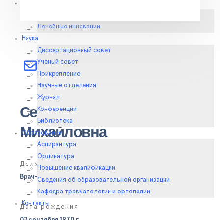
Клиника
Отделения
Лечебные инновации
Наука
Диссертационный совет
E-MAIL
Учёный совет
nmserova@rniito.ru
Прикрепление
Научные отделения
Журнал
Серова Наталья
Конференции
Библиотека
Михайловна
Образование
Аспирантура
Ординатура
Должность
Повышение квалификации
Врач-невролог (
Отделение лечения позвоночника №6
)
Сведения об образовательной организации
Кафедра травматологии и ортопедии
Контакты
Дата рождения
02 сентября 1970 г.