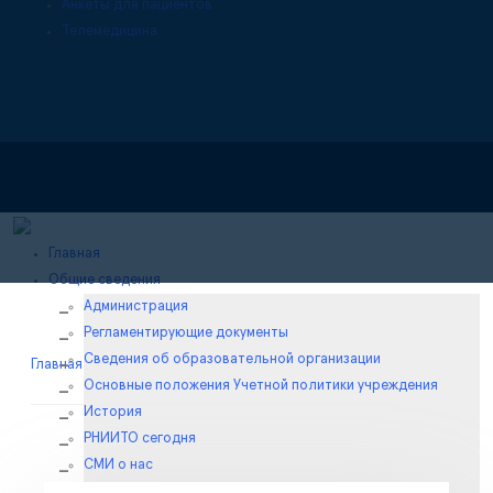
Анкеты для пациентов
Телемедицина
Главная
Общие сведения
Администрация
Регламентирующие документы
Сведения об образовательной организации
Главная
/
Все клинические отделения
/
/
Основные положения Учетной политики учреждения
История
РНИИТО сегодня
СМИ о нас
Награды