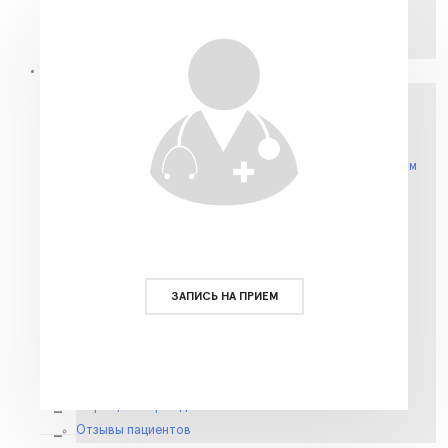
Вакансии
Противодействие коррупции
Пациентам
Запись на очную консультацию
Запись на исследования
Плановая госпитализация
Правила подготовки к диагностическим исследованиям
Что мы лечим? Направления помощи
Прейскуранты
Плазмотерапия суставов PRP и SVF-терапия
ВМП (квоты)
Направление на госпитализацию
ЗАПИСЬ НА ПРИЕМ
Анкеты для заполнения пациентами
Пособия для пациентов
Обращения граждан
Налоговый вычет
Обращения граждан
Отзывы пациентов