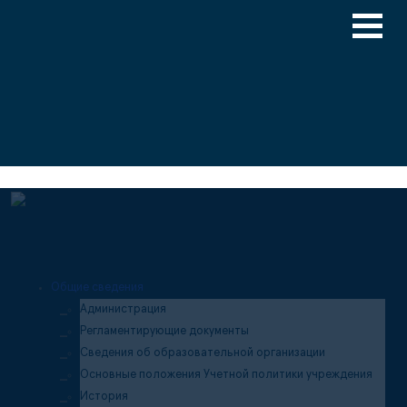
Версия для слабовидящих
Медицинский туризм
Общие сведения
Администрация
Регламентирующие документы
Сведения об образовательной организации
Основные положения Учетной политики учреждения
История