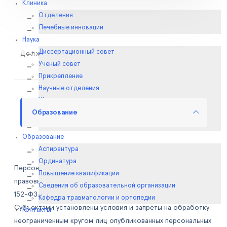
Клиника
Отделения
Лечебные инновации
Наука
Диссертационный совет
Должность
Учёный совет
Прикрепление
Научные отделения
Журнал
Образование
Конференции
Библиотека
Образование
Аспирантура
Ординатура
Персональные данные опубликованы на сайте при наличии
Повышение квалификации
правовых оснований в соответствии с ч. 1 ст. 6 и ст. 10.1
Сведения об образовательной организации
152-ФЗ.
Кафедра травматологии и ортопедии
Субъектами установлены условия и запреты на обработку
Контакты
неограниченным кругом лиц опубликованных персональных