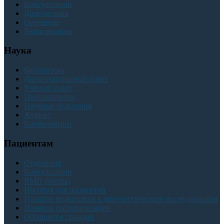
Консультации
Диагностика
Операции
Реабилитация
Наука
Библиотека
Диссертационный совет
Учёный совет
Прикрепление
Научные отделения
Журнал
Конференции
Пациентам
Отделения
Консультации
ВМП (квоты)
Пособия для пациентов
Правила подготовки к диагностическим исследованиям
Правила госпитализации
Обращения граждан