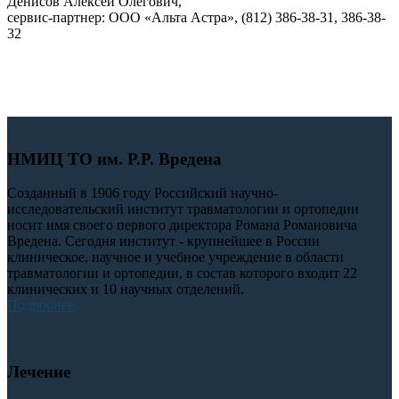
Денисов Алексей Олегович,
сервис-партнер: ООО «Альта Астра», (812) 386-38-31, 386-38-
32
РЕГИСТРАЦИЯ
НМИЦ ТО им. Р.Р. Вредена
Созданный в 1906 году Российский научно-
исследовательский институт травматологии и ортопедии
носит имя своего первого директора Романа Романовича
Вредена. Сегодня институт - крупнейшее в России
клиническое, научное и учебное учреждение в области
травматологии и ортопедии, в состав которого входит 22
клинических и 10 научных отделений.
Подробнее
Лечение