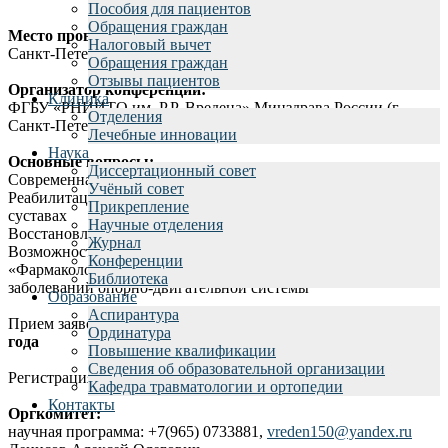
Пособия для пациентов
Обращения граждан
Место проведения конференции:
Налоговый вычет
Санкт-Петербург, ул. Академика Байкова, 8
Обращения граждан
Отзывы пациентов
Организатор конференции:
Клиника
ФГБУ «РНИИТО им. Р.Р. Вредена» Минздрава России (г.
Отделения
Санкт-Петербург)
Лечебные инновации
Наука
Основные вопросы:
Диссертационный совет
Современная реабилитация после травм
Учёный совет
Реабилитация после ортопедических операций на крупных
Прикрепление
суставах
Научные отделения
Восстановление после операций на позвоночнике
Журнал
Возможности клеточных технологий при реабилитации
Конференции
«Фармакологическая» реабилитация хронических
Библиотека
заболеваний опорно-двигательной системы
Образование
Аспирантура
Прием заявок на участие в конференции
до 31 декабря 2018
Ординатура
года
Повышение квалификации
Сведения об образовательной организации
Регистрация на сайте
www.rniito.ru
в разделе «конференции»
Кафедра травматологии и ортопедии
Контакты
Оргкомитет:
научная программа: +7(965) 0733881,
vreden150@yandex.ru