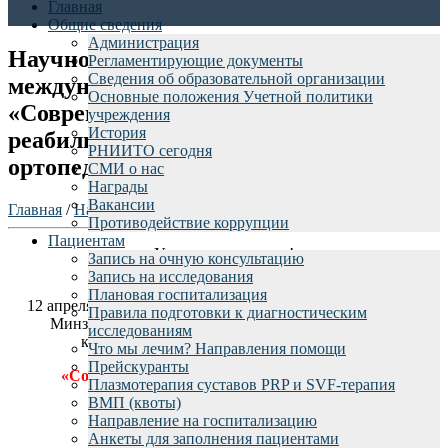
Главная
Общие сведения
Администрация
Научно-практическая конференция с
Регламентирующие документы
Сведения об образовательной организации
международным участием
Основные положения Учетной политики
«Современные возможности
учреждения
История
реабилитации в травматологии и
РНИИТО сегодня
ортопедии», 12 апреля 2019 года
СМИ о нас
Награды
Вакансии
Главная
/
Наука
/
Конференции
/
Противодействие коррупции
Пациентам
Уважаемые коллеги!
Запись на очную консультацию
Запись на исследования
Плановая госпитализация
12 апреля 2019 года в ФГБУ «РНИИТО им. Р.Р. Вредена»
Правила подготовки к диагностическим
Минздрава России состоится научно-практическая
исследованиям
конференция с международным участием
Что мы лечим? Направления помощи
Прейскуранты
«Современные возможности реабилитации в
Плазмотерапия суставов PRP и SVF-терапия
травматологии и ортопедии»
ВМП (квоты)
Направление на госпитализацию
Анкеты для заполнения пациентами
Программа конференции