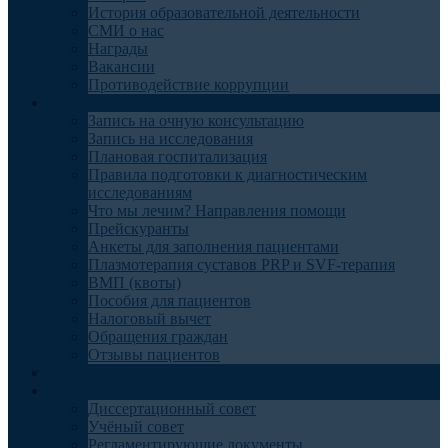
История образовательной деятельности
СМИ о нас
Награды
Вакансии
Противодействие коррупции
Пациентам
Запись на очную консультацию
Запись на исследования
Плановая госпитализация
Правила подготовки к диагностическим
исследованиям
Что мы лечим? Направления помощи
Прейскуранты
Анкеты для заполнения пациентами
Плазмотерапия суставов PRP и SVF-терапия
ВМП (квоты)
Пособия для пациентов
Налоговый вычет
Обращения граждан
Отзывы пациентов
Отделения
Наука
Диссертационный совет
Учёный совет
Регламентирующие документы