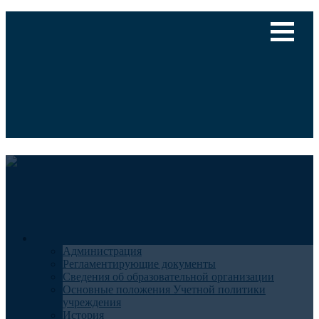
Версия для слабовидящих
Медицинский туризм
Общие сведения
Администрация
Регламентирующие документы
Сведения об образовательной организации
Основные положения Учетной политики
учреждения
История