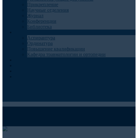
Прикрепление
Научные отделения
Журнал
Конференции
Библиотека
Образование
Аспирантура
Ординатура
Повышение квалификации
Кафедра травматологии и ортопедии
Контакты
Запись на консультацию
Анкеты для пациентов
Телемедицина