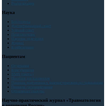
Реабилитация
Наука
Библиотека
Диссертационный совет
Учёный совет
Прикрепление
Научные отделения
Журнал
Конференции
Пациентам
Отделения
Консультации
ВМП (квоты)
Пособия для пациентов
Правила подготовки к диагностическим исследованиям
Правила госпитализации
Обращения граждан
Научно-практический журнал «Травматология
и ортопедия России»