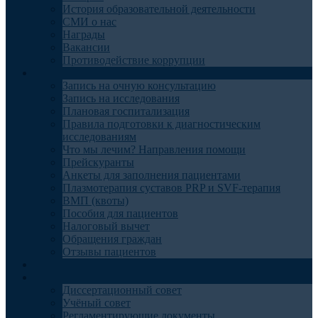
История образовательной деятельности
СМИ о нас
Награды
Вакансии
Противодействие коррупции
Пациентам
Запись на очную консультацию
Запись на исследования
Плановая госпитализация
Правила подготовки к диагностическим
исследованиям
Что мы лечим? Направления помощи
Прейскуранты
Анкеты для заполнения пациентами
Плазмотерапия суставов PRP и SVF-терапия
ВМП (квоты)
Пособия для пациентов
Налоговый вычет
Обращения граждан
Отзывы пациентов
Отделения
Наука
Диссертационный совет
Учёный совет
Регламентирующие документы