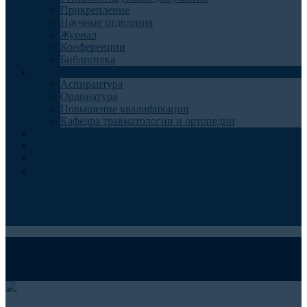
Прикрепление
Научные отделения
Журнал
Конференции
Библиотека
Образование
Аспирантура
Ординатура
Повышение квалификации
Кафедра травматологии и ортопедии
Контакты
Запись на консультацию
Анкеты для пациентов
Телемедицина