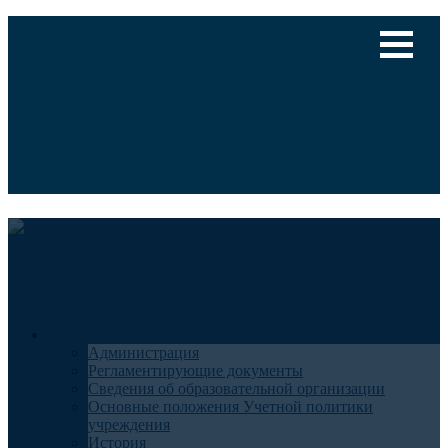
Версия для слабовидящих
Медицинский туризм
Общие сведения
Администрация
Регламентирующие документы
Сведения об образовательной организации
Основные положения Учетной политики
учреждения
История