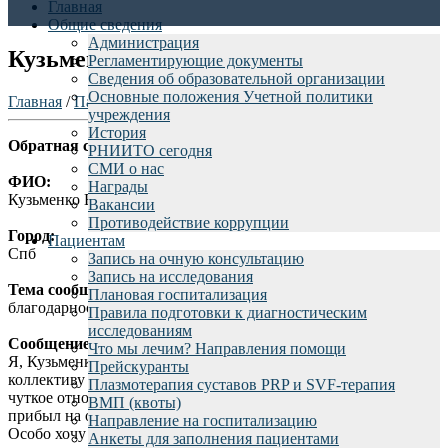
Главная
Общие сведения
Администрация
Кузьменко В.М.
Регламентирующие документы
Сведения об образовательной организации
Основные положения Учетной политики
Главная
/
Пациентам
/
Отзывы пациентов
/
учреждения
История
Обратная связь rniito.ru - благодарность
РНИИТО сегодня
СМИ о нас
ФИО:
Награды
Кузьменко В.М.
Вакансии
Противодействие коррупции
Город:
Пациентам
Спб
Запись на очную консультацию
Запись на исследования
Тема сообщения:
Плановая госпитализация
благодарность
Правила подготовки к диагностическим
исследованиям
Сообщение:
Что мы лечим? Направления помощи
Я, Кузьменко В.М выражаю огромную благодарность
Прейскуранты
коллективу 15 отделения: всем медсёстрам, которые проявили
Плазмотерапия суставов PRP и SVF-терапия
чуткое отношение и внимание в том числе и ко мне,когда я
ВМП (квоты)
прибыл на операцию, а также в послеоперационный период.
Направление на госпитализацию
Особо хочу отметить высокий профессионализм и умение
Анкеты для заполнения пациентами