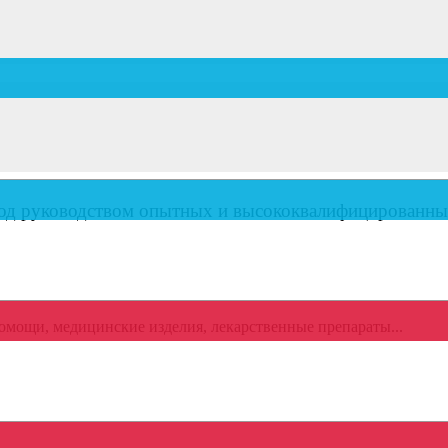
тделения, оснащенные в соответствии с последними достижения
под руководством опытных и высококвалифицированны
помощи, медицинские изделия, лекарственные препараты...