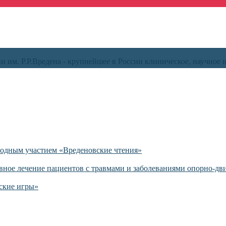
 им. Р.Р.Вредена - крупнейшее в России клиническое, научное 
родным участием «Вреденовские чтения»
вное лечение пациентов с травмами и заболеваниями опорно-дв
ские игры»