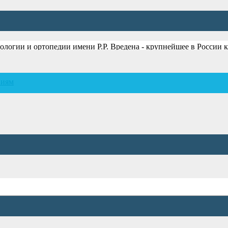
огии и ортопедии имени Р.Р. Вредена - крупнейшее в России к
ических и 10 научных отделений.
ниям