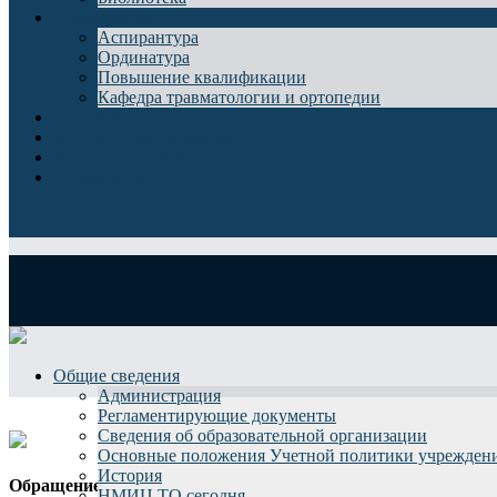
Образование
Аспирантура
Ординатура
Повышение квалификации
Кафедра травматологии и ортопедии
Контакты
Запись на консультацию
Анкеты для пациентов
Телемедицина
Общие сведения
Администрация
Регламентирующие документы
Сведения об образовательной организации
Основные положения Учетной политики учрежден
История
Обращение Директора института
НМИЦ ТО сегодня