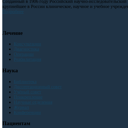
Созданный в 1906 году Российский научно-исследовательский 
крупнейшее в России клиническое, научное и учебное учрежден
Подробнее
Лечение
Консультации
Диагностика
Операции
Реабилитация
Наука
Библиотека
Диссертационный совет
Учёный совет
Прикрепление
Научные отделения
Журнал
Конференции
Пациентам