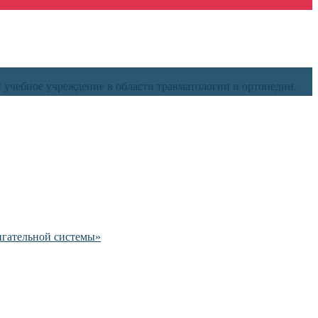
и учебное учреждение в области травматологии и ортопедии.
игательной системы»