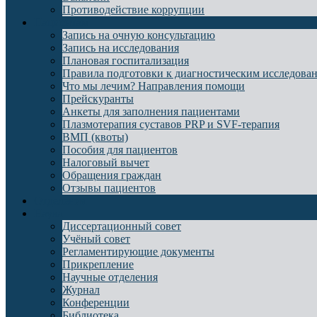
Противодействие коррупции
Пациентам
Запись на очную консультацию
Запись на исследования
Плановая госпитализация
Правила подготовки к диагностическим исследова
Что мы лечим? Направления помощи
Прейскуранты
Анкеты для заполнения пациентами
Плазмотерапия суставов PRP и SVF-терапия
ВМП (квоты)
Пособия для пациентов
Налоговый вычет
Обращения граждан
Отзывы пациентов
Отделения
Наука
Диссертационный совет
Учёный совет
Регламентирующие документы
Прикрепление
Научные отделения
Журнал
Конференции
Библиотека