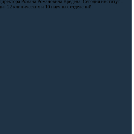
директора Романа Романовича Вредена. Сегодня институт -
дит 22 клинических и 10 научных отделений.