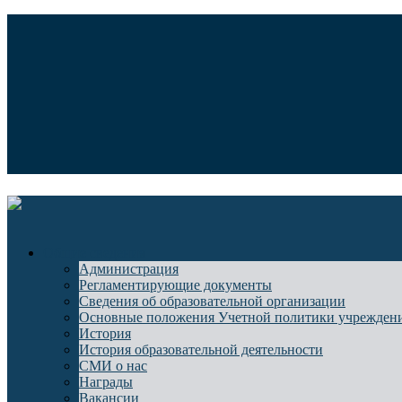
Версия для слабовидящих
Медицинский туризм
Общие сведения
Администрация
Регламентирующие документы
Сведения об образовательной организации
Основные положения Учетной политики учрежден
История
История образовательной деятельности
СМИ о нас
Награды
Вакансии