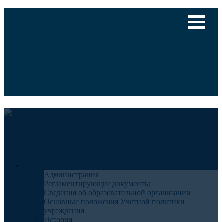
Версия для слабовидящих
Медицинский туризм
Общие сведения
Администрация
Регламентирующие документы
Сведения об образовательной организации
Основные положения Учетной политики
учреждения
История