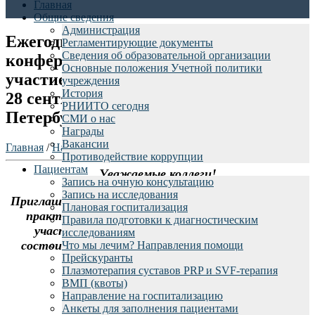
Главная
Общие сведения
Администрация
Ежегодная научно-практическая
Регламентирующие документы
Сведения об образовательной организации
конференция с международным
Основные положения Учетной политики
участием «Вреденовские чтения», 26-
учреждения
История
28 сентября 2019 года, Санкт-
РНИИТО сегодня
Петербург
СМИ о нас
Награды
Вакансии
Главная
/
Наука
/
Конференции
/
Противодействие коррупции
Пациентам
Уважаемые коллеги!
Запись на очную консультацию
Запись на исследования
Приглашаем принять участие в ежегодной научно-
Плановая госпитализация
практической конференции с международным
Правила подготовки к диагностическим
участием «Вреденовские чтения», которая
исследованиям
состоится 26-28 сентября в Санкт-Петербурге
Что мы лечим? Направления помощи
Прейскуранты
Плазмотерапия суставов PRP и SVF-терапия
Подробная информация на сайте
ВМП (квоты)
www.vredenreadings.org
Направление на госпитализацию
Анкеты для заполнения пациентами