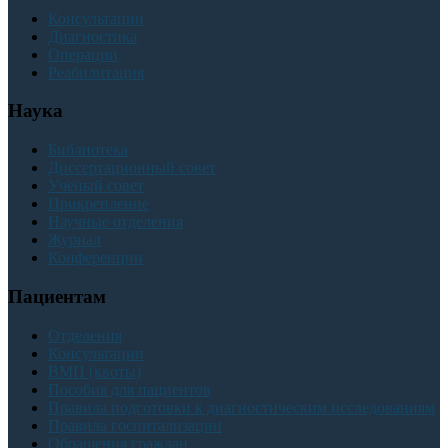
Консультации
Диагностика
Операции
Реабилитация
Наука
Библиотека
Диссертационный совет
Учёный совет
Прикрепление
Научные отделения
Журнал
Конференции
Пациентам
Отделения
Консультации
ВМП (квоты)
Пособия для пациентов
Правила подготовки к диагностическим исследованиям
Правила госпитализации
Обращения граждан