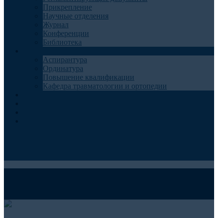
Прикрепление
Научные отделения
Журнал
Конференции
Библиотека
Образование
Аспирантура
Ординатура
Повышение квалификации
Кафедра травматологии и ортопедии
Контакты
Запись на консультацию
Анкеты для пациентов
Телемедицина