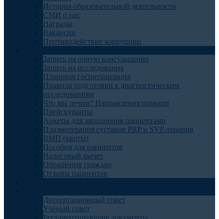
История образовательной деятельности
СМИ о нас
Награды
Вакансии
Противодействие коррупции
Пациентам
Запись на очную консультацию
Запись на исследования
Плановая госпитализация
Правила подготовки к диагностическим
исследованиям
Что мы лечим? Направления помощи
Прейскуранты
Анкеты для заполнения пациентами
Плазмотерапия суставов PRP и SVF-терапия
ВМП (квоты)
Пособия для пациентов
Налоговый вычет
Обращения граждан
Отзывы пациентов
Отделения
Наука
Диссертационный совет
Учёный совет
Регламентирующие документы