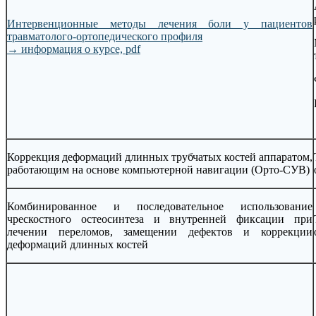
Интервенционные методы лечения боли у пациентов
травматолого-ортопедического профиля
→
информация о курсе, pdf
Коррекция деформаций длинных трубчатых костей аппаратом,
работающим на основе компьютерной навигации (Орто-СУВ)
Комбинированное и последовательное использование
чрескостного остеосинтеза и внутренней фиксации при
лечении переломов, замещении дефектов и коррекции
деформаций длинных костей