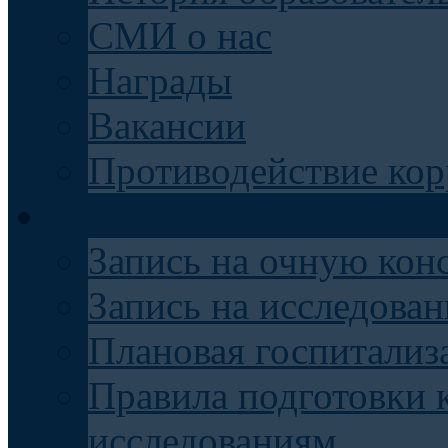
СМИ о нас
Награды
Вакансии
Противодействие ко
Пациентам
Запись на очную кон
Запись на исследован
Плановая госпитализ
Правила подготовки 
исследованиям