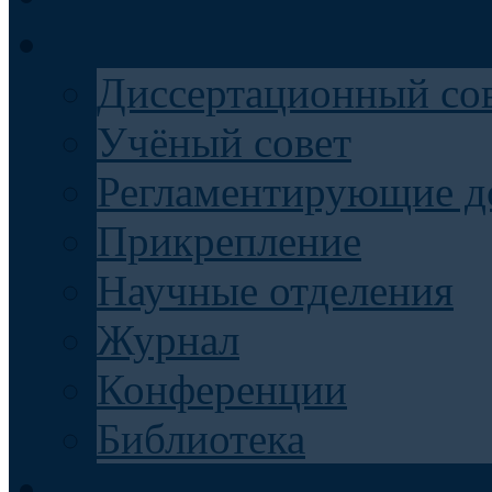
Наука
Диссертационный со
Учёный совет
Регламентирующие д
Прикрепление
Научные отделения
Журнал
Конференции
Библиотека
Образование