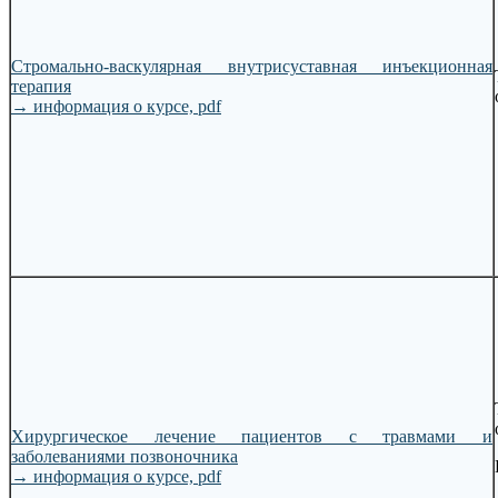
Стромально-васкулярная внутрисуставная инъекционная
терапия
→
информация о курсе, pdf
Хирургическое лечение пациентов с травмами и
заболеваниями позвоночника
→
информация о курсе, pdf