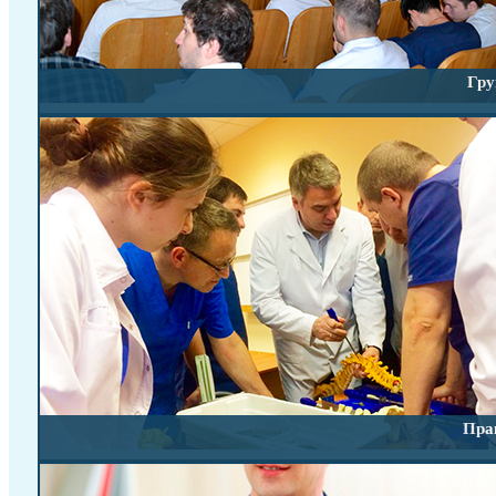
ВМП (квоты)
Правила госпитализации
Направление на госпитализацию
Анкеты для заполнения пациентами
Гру
Пособия для пациентов
Налоговый вычет
Обращения граждан
Отзывы пациентов
Заочная консультация
Клиника
Отделения
Лечебные инновации
Наука
Диссертационный совет
Учёный совет
Прикрепление
Научные отделения
Журнал
Конференции
Библиотека
Образование
Пра
Аспирантура
Ординатура
Повышение квалификации
Сведения об образовательной организации