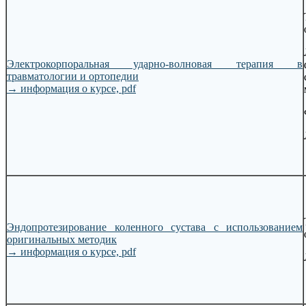
Электрокорпоральная ударно-волновая терапия в
травматологии и ортопедии
→
информация о курсе, pdf
Эндопротезирование коленного сустава с использованием
оригинальных методик
→
информация о курсе, pdf