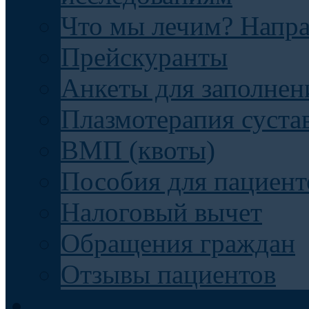
Что мы лечим? Напр
Прейскуранты
Анкеты для заполнен
Плазмотерапия суста
ВМП (квоты)
Пособия для пациент
Налоговый вычет
Обращения граждан
Отзывы пациентов
Отделения