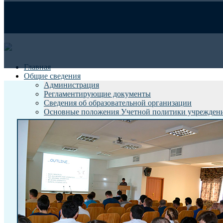
Главная
Общие сведения
Администрация
Индивидуальн
Регламентирующие документы
Сведения об образовательной организации
Основные положения Учетной политики учрежден
История
РНИИТО сегодня
СМИ о нас
Награды
Противодействие коррупции
Пациентам
Запись на прием
Запись на исследования
Плановая госпитализация
Правила подготовки к диагностическим исследова
Что мы лечим? Направления помощи
Прейскуранты