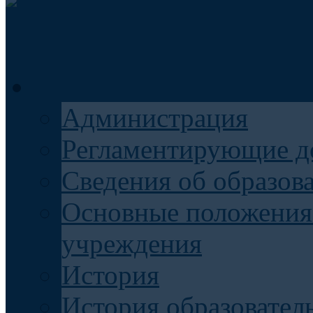
Общие сведения
Администрация
Регламентирующие д
Сведения об образов
Основные положения
учреждения
История
История образовател