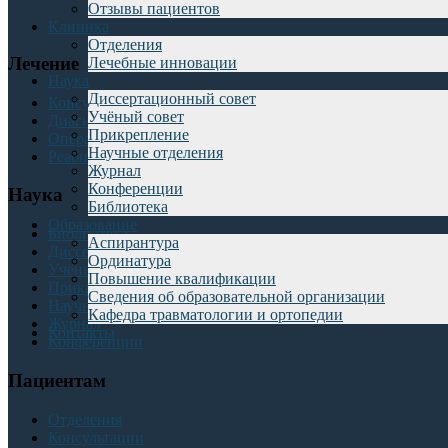
Отзывы пациентов
Клиника
Отделения
Лечение
Лечебные инновации
Наука
Диссертационный совет
Консультации
Учёный совет
Диагностика
Прикрепление
Операции
Научные отделения
Реабилитация
Журнал
Конференции
Наука
Библиотека
Образование
Библиотека
Аспирантура
Диссертационный совет
Ординатура
Учёный совет
Повышение квалификации
Прикрепление
Сведения об образовательной организации
Научные отделения
Кафедра травматологии и ортопедии
Журнал
Контакты
Конференции
Пациентам
Отделения
Консультации