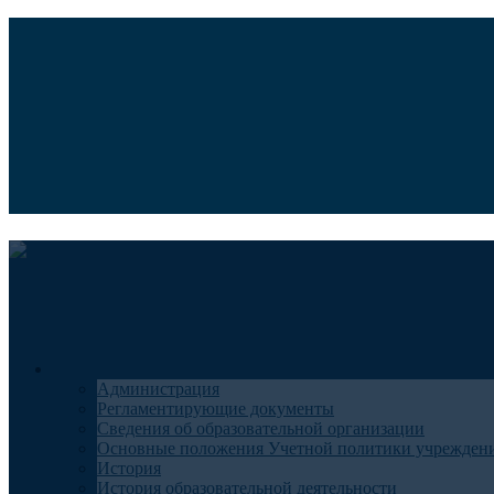
Версия для слабовидящих
Медицинский туризм
Общие сведения
Администрация
Регламентирующие документы
Сведения об образовательной организации
Основные положения Учетной политики учрежден
История
История образовательной деятельности