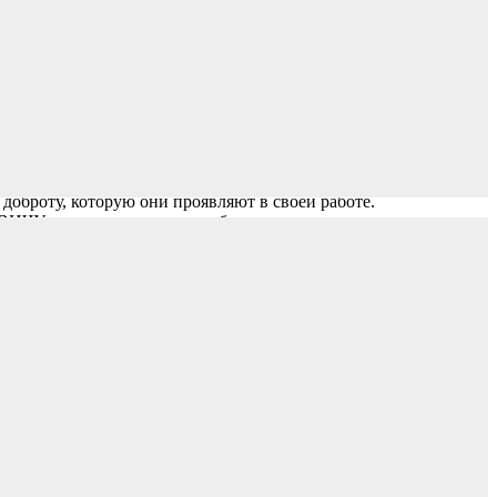
доброту, которую они проявляют в своей работе.
У за исключительную заботу, проявленную во время
 компетентное управление коллективом.
директора Романа Романовича Вредена. Сегодня институт -
дит 22 клинических и 10 научных отделений.