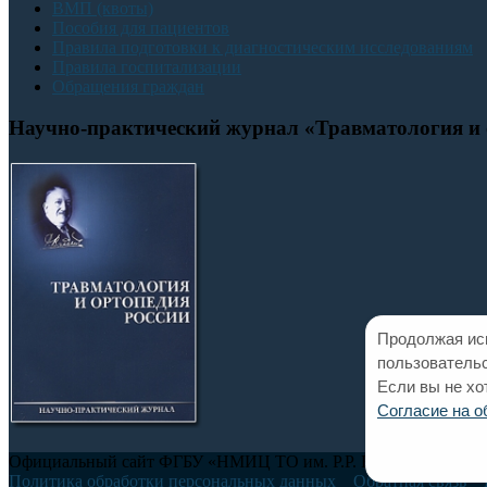
ВМП (квоты)
Пособия для пациентов
Правила подготовки к диагностическим исследованиям
Правила госпитализации
Обращения граждан
Научно-практический журнал «Травматология и 
Продолжая исп
пользовательс
Если вы не хо
Согласие на 
Официальный сайт ФГБУ «НМИЦ ТО им. Р.Р. Вредена» Минзд
Политика обработки персональных данных
Обратная связь