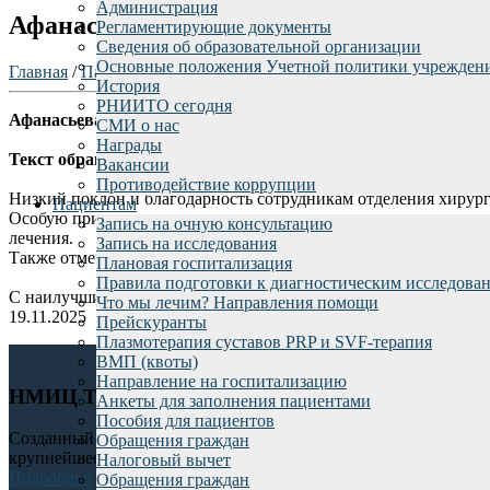
Администрация
Афанасьева А.А.
Регламентирующие документы
Сведения об образовательной организации
Основные положения Учетной политики учрежден
Главная
/
Пациентам
/
Отзывы пациентов
/
История
РНИИТО сегодня
Афанасьева А.А.
СМИ о нас
Награды
Текст обращения:
Вакансии
Противодействие коррупции
Низкий поклон и благодарность сотрудникам отделения хирурги
Пациентам
Особую признательность выражаю прооперировавшего меня
Запись на очную консультацию
лечения.
Запись на исследования
Также отмечаю работу заведующего отделом заведующего отдел
Плановая госпитализация
Правила подготовки к диагностическим исследова
С наилучшими пожеланиями и всех Вам благ от благодарной 
Что мы лечим? Направления помощи
19.11.2025
Прейскуранты
Плазмотерапия суставов PRP и SVF-терапия
ВМП (квоты)
Направление на госпитализацию
НМИЦ ТО им. Р.Р. Вредена
Анкеты для заполнения пациентами
Пособия для пациентов
Созданный в 1906 году Российский научно-исследовательский 
Обращения граждан
крупнейшее в России клиническое, научное и учебное учрежден
Налоговый вычет
Подробнее
Обращения граждан