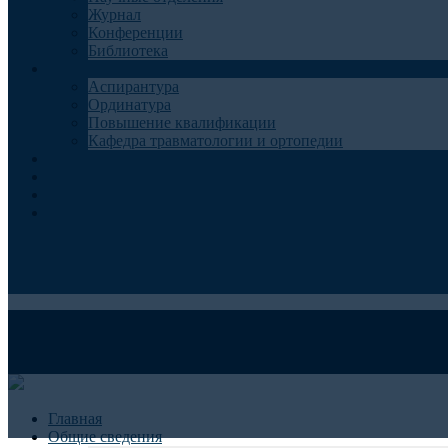
Журнал
Конференции
Библиотека
Образование
Аспирантура
Ординатура
Повышение квалификации
Кафедра травматологии и ортопедии
Контакты
Запись на консультацию
Анкеты для пациентов
Телемедицина
Главная
Общие сведения