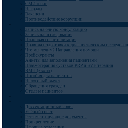
СМИ о нас
Награды
Вакансии
Противодействие коррупции
Пациентам
Запись на очную консультацию
Запись на исследования
Плановая госпитализация
Правила подготовки к диагностическим исследова
Что мы лечим? Направления помощи
Прейскуранты
Анкеты для заполнения пациентами
Плазмотерапия суставов PRP и SVF-терапия
ВМП (квоты)
Пособия для пациентов
Налоговый вычет
Обращения граждан
Отзывы пациентов
Отделения
Наука
Диссертационный совет
Учёный совет
Регламентирующие документы
Прикрепление
Научные отделения