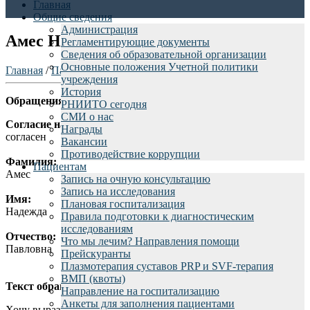
Главная
Общие сведения
Администрация
Амес Н.П.
Регламентирующие документы
Сведения об образовательной организации
Основные положения Учетной политики
Главная
/
Пациентам
/
Отзывы пациентов
/
учреждения
История
Обращения граждан rniito.ru - Амес Надежда
РНИИТО сегодня
СМИ о нас
Согласие на обработку персональных данных:
Награды
согласен
Вакансии
Противодействие коррупции
Фамилия:
Пациентам
Амес
Запись на очную консультацию
Запись на исследования
Имя:
Плановая госпитализация
Надежда
Правила подготовки к диагностическим
исследованиям
Отчество:
Что мы лечим? Направления помощи
Павловна
Прейскуранты
Плазмотерапия суставов PRP и SVF-терапия
ВМП (квоты)
Текст обращения:
Направление на госпитализацию
Анкеты для заполнения пациентами
Хочу выразить благодарность врачам и мед. персоналу 16-го