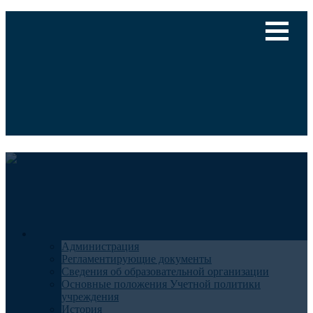
Версия для слабовидящих
Медицинский туризм
Общие сведения
Администрация
Регламентирующие документы
Сведения об образовательной организации
Основные положения Учетной политики
учреждения
История