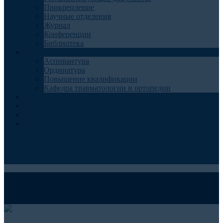
Прикрепление
Научные отделения
Журнал
Конференции
Библиотека
Образование
Аспирантура
Ординатура
Повышение квалификации
Кафедра травматологии и ортопедии
Контакты
Запись на консультацию
Анкеты для пациентов
Телемедицина