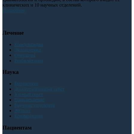
клинических и 10 научных отделений.
Подробнее
Лечение
Консультации
Диагностика
Операции
Реабилитация
Наука
Библиотека
Диссертационный совет
Учёный совет
Прикрепление
Научные отделения
Журнал
Конференции
Пациентам