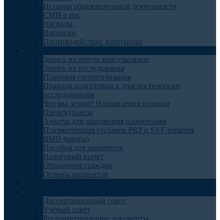
История образовательной деятельности
СМИ о нас
Награды
Вакансии
Противодействие коррупции
Пациентам
Запись на очную консультацию
Запись на исследования
Плановая госпитализация
Правила подготовки к диагностическим
исследованиям
Что мы лечим? Направления помощи
Прейскуранты
Анкеты для заполнения пациентами
Плазмотерапия суставов PRP и SVF-терапия
ВМП (квоты)
Пособия для пациентов
Налоговый вычет
Обращения граждан
Отзывы пациентов
Отделения
Наука
Диссертационный совет
Учёный совет
Регламентирующие документы