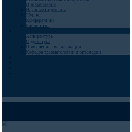
Прикрепление
Научные отделения
Журнал
Конференции
Библиотека
Образование
Аспирантура
Ординатура
Повышение квалификации
Кафедра травматологии и ортопедии
Контакты
Запись на консультацию
Анкеты для пациентов
Телемедицина