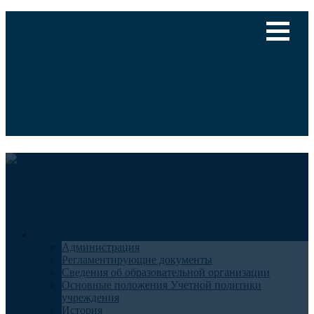
Версия для слабовидящих
Медицинский туризм
Общие сведения
Администрация
Регламентирующие документы
Сведения об образовательной организации
Основные положения Учетной политики
учреждения
История