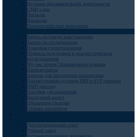
История образовательной деятельности
СМИ о нас
Награды
Вакансии
Противодействие коррупции
Пациентам
Запись на очную консультацию
Запись на исследования
Плановая госпитализация
Правила подготовки к диагностическим
исследованиям
Что мы лечим? Направления помощи
Прейскуранты
Анкеты для заполнения пациентами
Плазмотерапия суставов PRP и SVF-терапия
ВМП (квоты)
Пособия для пациентов
Налоговый вычет
Обращения граждан
Отзывы пациентов
Отделения
Наука
Диссертационный совет
Учёный совет
Регламентирующие документы