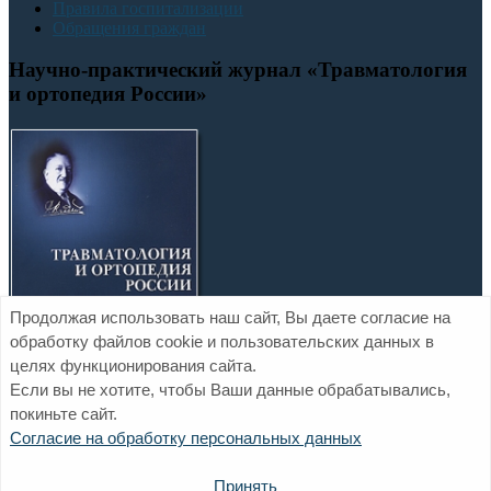
Правила госпитализации
Обращения граждан
Научно-практический журнал «Травматология
и ортопедия России»
Продолжая использовать наш сайт, Вы даете согласие на
обработку файлов cookie и пользовательских данных в
целях функционирования сайта.
Если вы не хотите, чтобы Ваши данные обрабатывались,
покиньте сайт.
Официальный сайт ФГБУ «НМИЦ ТО им. Р.Р. Вредена»
Согласие на обработку персональных данных
Минздрава России
Политика обработки персональных данных
Обратная связь
Принять
Контакты