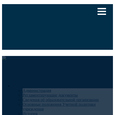
Версия для слабовидящих
Медицинский туризм
Общие сведения
Администрация
Регламентирующие документы
Сведения об образовательной организации
Основные положения Учетной политики
учреждения
История