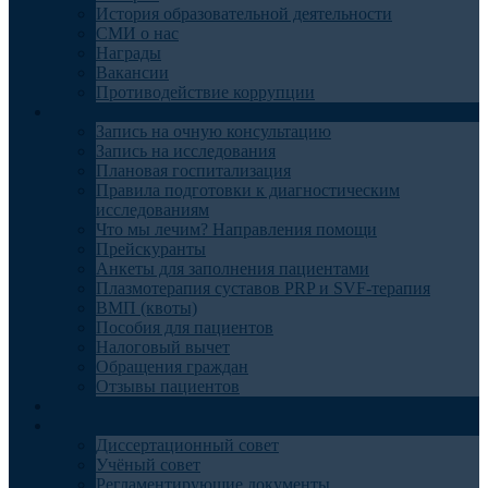
История образовательной деятельности
СМИ о нас
Награды
Вакансии
Противодействие коррупции
Пациентам
Запись на очную консультацию
Запись на исследования
Плановая госпитализация
Правила подготовки к диагностическим
исследованиям
Что мы лечим? Направления помощи
Прейскуранты
Анкеты для заполнения пациентами
Плазмотерапия суставов PRP и SVF-терапия
ВМП (квоты)
Пособия для пациентов
Налоговый вычет
Обращения граждан
Отзывы пациентов
Отделения
Наука
Диссертационный совет
Учёный совет
Регламентирующие документы