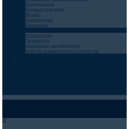
Прикрепление
Научные отделения
Журнал
Конференции
Библиотека
Образование
Аспирантура
Ординатура
Повышение квалификации
Кафедра травматологии и ортопедии
Контакты
Запись на консультацию
Анкеты для пациентов
Телемедицина