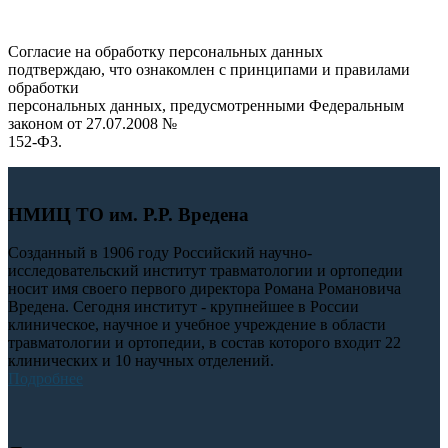
Согласие на обработку персональных данных
подтверждаю, что ознакомлен с принципами и правилами
обработки
персональных данных, предусмотренными Федеральным
законом от 27.07.2008 №
152-Ф3.
НМИЦ ТО им. Р.Р. Вредена
Созданный в 1906 году Российский научно-
исследовательский институт травматологии и ортопедии
носит имя своего первого директора Романа Романовича
Вредена. Сегодня институт - крупнейшее в России
клиническое, научное и учебное учреждение в области
травматологии и ортопедии, в состав которого входит 22
клинических и 10 научных отделений.
Подробнее