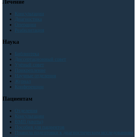
Лечение
Консультации
Диагностика
Операции
Реабилитация
Наука
Библиотека
Диссертационный совет
Учёный совет
Прикрепление
Научные отделения
Журнал
Конференции
Пациентам
Отделения
Консультации
ВМП (квоты)
Пособия для пациентов
Правила подготовки к диагностическим исследованиям