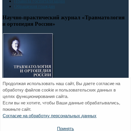
Правила госпитализации
Обращения граждан
Научно-практический журнал «Травматология
и ортопедия России»
Продолжая использовать наш сайт, Вы даете согласие на
обработку файлов cookie и пользовательских данных в
целях функционирования сайта.
Если вы не хотите, чтобы Ваши данные обрабатывались,
покиньте сайт.
Официальный сайт ФГБУ «НМИЦ ТО им. Р.Р. Вредена»
Согласие на обработку персональных данных
Минздрава России
Политика обработки персональных данных
Обратная связь
Принять
Контакты