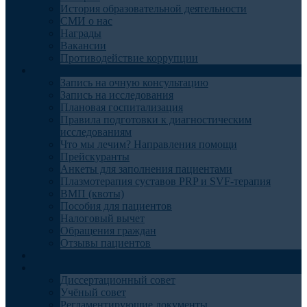
История образовательной деятельности
СМИ о нас
Награды
Вакансии
Противодействие коррупции
Пациентам
Запись на очную консультацию
Запись на исследования
Плановая госпитализация
Правила подготовки к диагностическим
исследованиям
Что мы лечим? Направления помощи
Прейскуранты
Анкеты для заполнения пациентами
Плазмотерапия суставов PRP и SVF-терапия
ВМП (квоты)
Пособия для пациентов
Налоговый вычет
Обращения граждан
Отзывы пациентов
Отделения
Наука
Диссертационный совет
Учёный совет
Регламентирующие документы