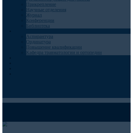
Прикрепление
Научные отделения
Журнал
Конференции
Библиотека
Образование
Аспирантура
Ординатура
Повышение квалификации
Кафедра травматологии и ортопедии
Контакты
Запись на консультацию
Анкеты для пациентов
Телемедицина