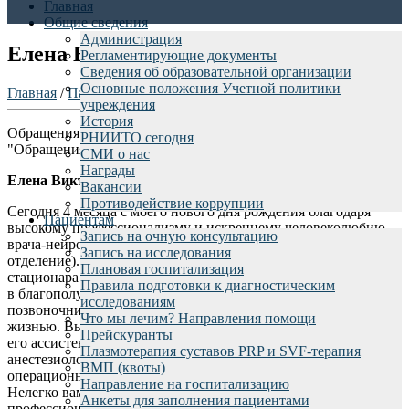
Главная
Общие сведения
Администрация
Елена Викторовна Суздалова
Регламентирующие документы
Сведения об образовательной организации
Основные положения Учетной политики
Главная
/
Пациентам
/
Отзывы пациентов
/
учреждения
История
Обращения граждан (обращение от физического лица)
РНИИТО сегодня
"Обращения граждан"
СМИ о нас
Награды
Елена Викторовна Суздалова
Вакансии
Противодействие коррупции
Сегодня 4 месяца с моего нового дня рождения благодаря
Пациентам
высокому профессионализму и искреннему человеколюбию
Запись на очную консультацию
врача-нейрохирурга Шарифова Рамина Массудиновича (3
Запись на исследования
отделение). С первых минут обращения и до выписки из
Плановая госпитализация
стационара Рамин Массудинович делал все, чтобы я поверила
Правила подготовки к диагностическим
в благополучный исход предстоящей операции на
исследованиям
позвоночнике. Я снова могу ходить, жить полноценной
Что мы лечим? Направления помощи
жизнью. Выражаю глубокую благодарность Шарифову Р.М.,
Прейскуранты
его ассистенту Биратову Давиду Вячеславовичу,
Плазмотерапия суставов PRP и SVF-терапия
анестезиологу Пудовкину Игорю Леонидовичу, всей
ВМП (квоты)
операционной команде. Низкий вам поклон и многие лета!
Направление на госпитализацию
Нелегко вам со мной было - восхищена не только вашим
Анкеты для заполнения пациентами
профессионализмом, но и чувством такта, бережного