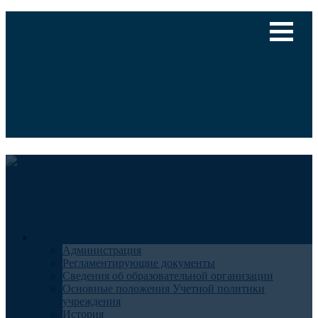
Версия для слабовидящих
Медицинский туризм
Общие сведения
Администрация
Регламентирующие документы
Сведения об образовательной организации
Основные положения Учетной политики
учреждения
История