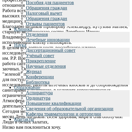
Пособия для пациентов
отношения к беспомощности пациентов.
Обращения граждан
Работа всех сотрудников 3го отделения заслуживает самых
Налоговый вычет
высоких похвал. Вы вернули мне веру в российскую
Обращения граждан
медицину, в высокое предназначение человека в белом халате.
Отзывы пациентов
Благодарю медиков Проворову Александру, Кутузова Матвея,
Клиника
старшую медицинскую сестру Дерябину Ирину
Отделения
Владимировну, весь коллектив отделения, свято
Лечебные инновации
исполняющий клятву Гиппократа.
Наука
В целом вся деятельность российского научно-
Диссертационный совет
исследовательского института травматологии и ортопедии
Учёный совет
им. Р.Р. Вредена - образец Высокой медицины. Отличная
Прикрепление
работа сайта, записи и организации консультаций, в том числе
Научные отделения
заочных. Оформление в стационар, начиная с добротной
Журнал
"зеленой" палатки ожидания, оформления всей документации
Конференции
для поступления, оперативного проведения недостающих
Библиотека
исследований, работы аптечных киосков и до сопровождения
Образование
санитарами в отделение, в условиях коронавирусных
Аспирантура
ограничений организовано очень четко и слаженно.
Ординатура
Атмосфера спокойствия и благополучия во всех направлениях
Повышение квалификации
деятельности отделения и всей клиники.
Сведения об образовательной организации
Сегодня международный День медицинской сестры, через
Кафедра травматологии и ортопедии
месяц День Медиков. Всем здоровья, мира и благополучия!
Контакты
Люди в белых халатах,
Низко вам поклониться хочу.