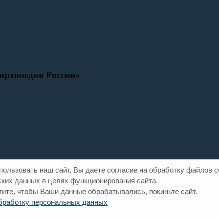
ортопедия России»
ользовать наш сайт, Вы даете согласие на обработку файлов co
ких данных в целях функционирования сайта.
тите, чтобы Ваши данные обрабатывались, покиньте сайт.
обработку персональных данных