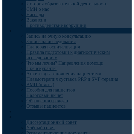
История образовательной деятельности
СМИ о нас
Награды
Вакансии
Противодействие коррупции
Пациентам
Запись на очную консультацию
Запись на исследования
Плановая госпитализация
Правила подготовки к диагностическим
исследованиям
Что мы лечим? Направления помощи
Прейскуранты
Анкеты для заполнения пациентами
Плазмотерапия суставов PRP и SVF-терапия
ВМП (квоты)
Пособия для пациентов
Налоговый вычет
Обращения граждан
Отзывы пациентов
Отделения
Наука
Диссертационный совет
Учёный совет
Регламентирующие документы