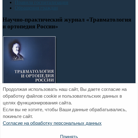
Правила госпитализации
Обращения граждан
Научно-практический журнал «Травматология
и ортопедия России»
Продолжая использовать наш сайт, Вы даете согласие на
обработку файлов cookie и пользовательских данных в
целях функционирования сайта.
Если вы не хотите, чтобы Ваши данные обрабатывались,
покиньте сайт.
Официальный сайт ФГБУ «НМИЦ ТО им. Р.Р. Вредена»
Согласие на обработку персональных данных
Минздрава России
Политика обработки персональных данных
Обратная связь
Принять
Контакты