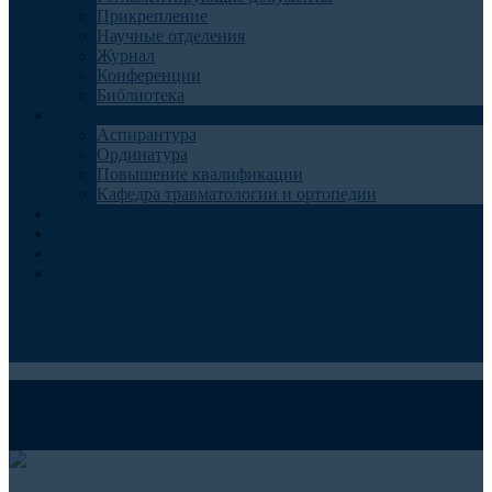
Прикрепление
Научные отделения
Журнал
Конференции
Библиотека
Образование
Аспирантура
Ординатура
Повышение квалификации
Кафедра травматологии и ортопедии
Контакты
Запись на консультацию
Анкеты для пациентов
Телемедицина