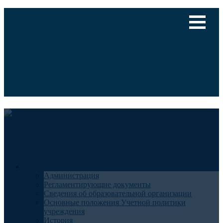
Версия для слабовидящих
Медицинский туризм
Общие сведения
Администрация
Регламентирующие документы
Сведения об образовательной организации
Основные положения Учетной политики
учреждения
История