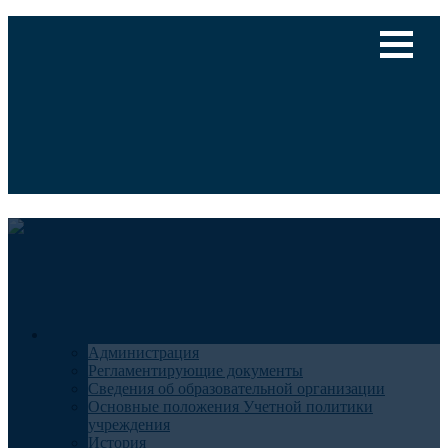
Версия для слабовидящих
Медицинский туризм
Общие сведения
Администрация
Регламентирующие документы
Сведения об образовательной организации
Основные положения Учетной политики
учреждения
История