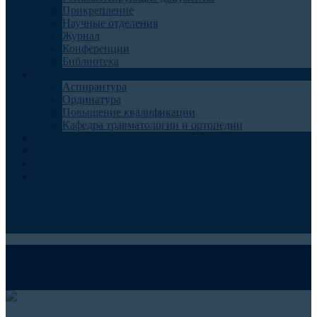
Прикрепление
Научные отделения
Журнал
Конференции
Библиотека
Образование
Аспирантура
Ординатура
Повышение квалификации
Кафедра травматологии и ортопедии
Контакты
Запись на консультацию
Анкеты для пациентов
Телемедицина