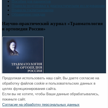
Пособия для пациентов
Правила подготовки к диагностическим исследованиям
Правила госпитализации
Обращения граждан
Научно-практический журнал «Травматология
и ортопедия России»
Продолжая использовать наш сайт, Вы даете согласие на
обработку файлов cookie и пользовательских данных в
целях функционирования сайта.
Если вы не хотите, чтобы Ваши данные обрабатывались,
покиньте сайт.
Официальный сайт ФГБУ «НМИЦ ТО им. Р.Р. Вредена»
Согласие на обработку персональных данных
Минздрава России