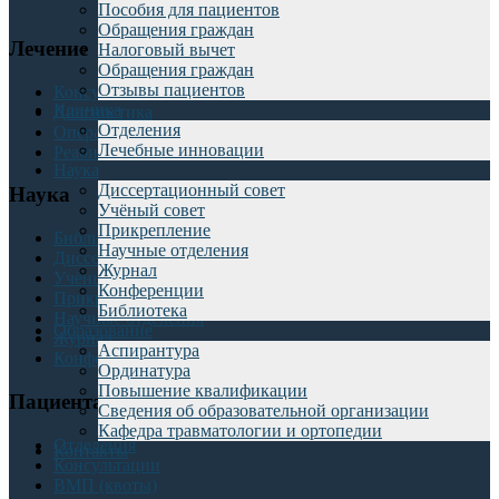
Пособия для пациентов
Обращения граждан
Лечение
Налоговый вычет
Обращения граждан
Отзывы пациентов
Консультации
Клиника
Диагностика
Отделения
Операции
Лечебные инновации
Реабилитация
Наука
Диссертационный совет
Наука
Учёный совет
Прикрепление
Библиотека
Научные отделения
Диссертационный совет
Журнал
Учёный совет
Конференции
Прикрепление
Библиотека
Научные отделения
Образование
Журнал
Аспирантура
Конференции
Ординатура
Повышение квалификации
Пациентам
Сведения об образовательной организации
Кафедра травматологии и ортопедии
Отделения
Контакты
Консультации
ВМП (квоты)