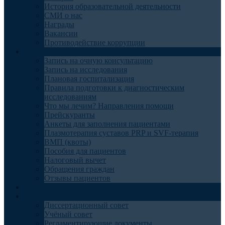
История образовательной деятельности
СМИ о нас
Награды
Вакансии
Противодействие коррупции
Пациентам
Запись на очную консультацию
Запись на исследования
Плановая госпитализация
Правила подготовки к диагностическим
исследованиям
Что мы лечим? Направления помощи
Прейскуранты
Анкеты для заполнения пациентами
Плазмотерапия суставов PRP и SVF-терапия
ВМП (квоты)
Пособия для пациентов
Налоговый вычет
Обращения граждан
Отзывы пациентов
Отделения
Наука
Диссертационный совет
Учёный совет
Регламентирующие документы