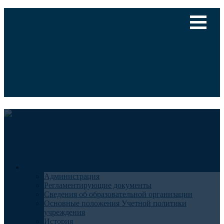
Версия для слабовидящих
Медицинский туризм
Общие сведения
Администрация
Регламентирующие документы
Сведения об образовательной организации
Основные положения Учетной политики
учреждения
История