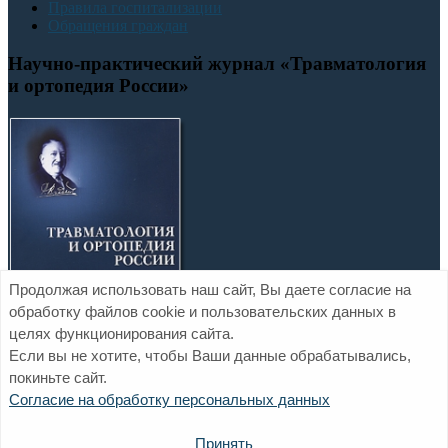
Правила госпитализации
Обращения граждан
Научно-практический журнал «Травматология
и ортопедия России»
Продолжая использовать наш сайт, Вы даете согласие на
обработку файлов cookie и пользовательских данных в
целях функционирования сайта.
Если вы не хотите, чтобы Ваши данные обрабатывались,
покиньте сайт.
Официальный сайт ФГБУ «НМИЦ ТО им. Р.Р. Вредена»
Согласие на обработку персональных данных
Минздрава России
Политика обработки персональных данных
Обратная связь
Принять
Контакты