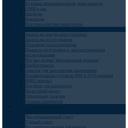
История образовательной деятельности
СМИ о нас
Награды
Вакансии
Противодействие коррупции
Пациентам
Запись на очную консультацию
Запись на исследования
Плановая госпитализация
Правила подготовки к диагностическим
исследованиям
Что мы лечим? Направления помощи
Прейскуранты
Анкеты для заполнения пациентами
Плазмотерапия суставов PRP и SVF-терапия
ВМП (квоты)
Пособия для пациентов
Налоговый вычет
Обращения граждан
Отзывы пациентов
Отделения
Наука
Диссертационный совет
Учёный совет
Регламентирующие документы