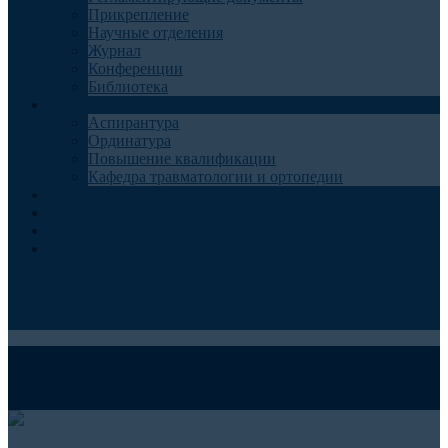
Прикрепление
Научные отделения
Журнал
Конференции
Библиотека
Образование
Аспирантура
Ординатура
Повышение квалификации
Кафедра травматологии и ортопедии
Контакты
Запись на консультацию
Анкеты для пациентов
Телемедицина