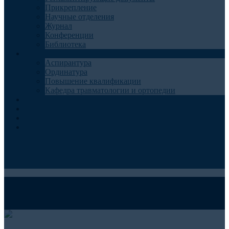
Прикрепление
Научные отделения
Журнал
Конференции
Библиотека
Образование
Аспирантура
Ординатура
Повышение квалификации
Кафедра травматологии и ортопедии
Контакты
Запись на консультацию
Анкеты для пациентов
Телемедицина