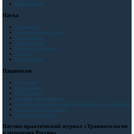
Реабилитация
Наука
Библиотека
Диссертационный совет
Учёный совет
Прикрепление
Научные отделения
Журнал
Конференции
Пациентам
Отделения
Консультации
ВМП (квоты)
Пособия для пациентов
Правила подготовки к диагностическим исследованиям
Правила госпитализации
Обращения граждан
Научно-практический журнал «Травматология
и ортопедия России»