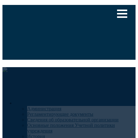
Версия для слабовидящих
Медицинский туризм
Общие сведения
Администрация
Регламентирующие документы
Сведения об образовательной организации
Основные положения Учетной политики
учреждения
История