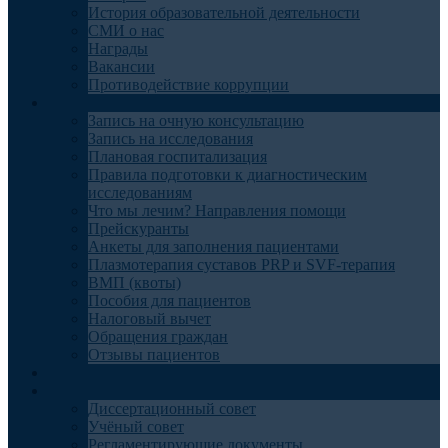
История образовательной деятельности
СМИ о нас
Награды
Вакансии
Противодействие коррупции
Пациентам
Запись на очную консультацию
Запись на исследования
Плановая госпитализация
Правила подготовки к диагностическим
исследованиям
Что мы лечим? Направления помощи
Прейскуранты
Анкеты для заполнения пациентами
Плазмотерапия суставов PRP и SVF-терапия
ВМП (квоты)
Пособия для пациентов
Налоговый вычет
Обращения граждан
Отзывы пациентов
Отделения
Наука
Диссертационный совет
Учёный совет
Регламентирующие документы