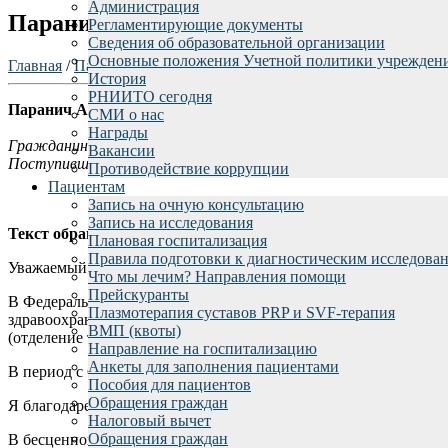
Администрация
Паранич А.В.
Регламентирующие документы
Сведения об образовательной организации
Основные положения Учетной политики учрежден
Главная
/
Пациентам
/
Отзывы пациентов
/
История
РНИИТО сегодня
Паранич Александр, г. Санкт-Петербург
СМИ о нас
Награды
Гражданин направил обращение ВРИО Председателя Комитет
Вакансии
Поступившее в Комитет по здравоохранению Санкт-Петербург
Противодействие коррупции
Пациентам
Запись на очную консультацию
Запись на исследования
Текст обращения:
Плановая госпитализация
Правила подготовки к диагностическим исследова
Уважаемый Юрий Михайлович!
Что мы лечим? Направления помощи
Прейскуранты
В Федеральном государственном бюджетном учреждении «Наци
Плазмотерапия суставов PRP и SVF-терапия
здравоохранения Российской Федерации работает специалист 
ВМП (квоты)
(отделение травматолого-ортопедическое № 3) Поляков Юрий 
Направление на госпитализацию
Анкеты для заполнения пациентами
В период с 6 по 17 марта 2025 года в данном учреждении здр
Пособия для пациентов
Обращения граждан
Я благодарен Полякову Юрию Юрьевичу за здоровое будущее и
Налоговый вычет
Обращения граждан
В бесценной профессии врача нужны именно такие люди и хоте