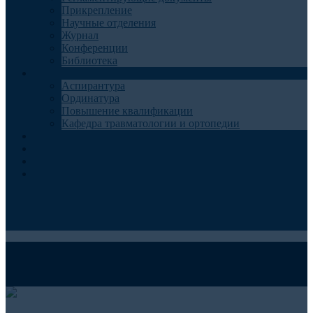
Прикрепление
Научные отделения
Журнал
Конференции
Библиотека
Образование
Аспирантура
Ординатура
Повышение квалификации
Кафедра травматологии и ортопедии
Контакты
Запись на консультацию
Анкеты для пациентов
Телемедицина