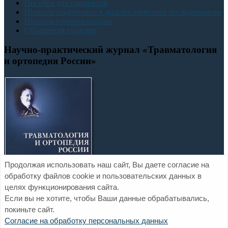
Пособия для пациентов
Правила подготовки к диагностическим исследованиям
Правила госпитализации
Обращения граждан
Научно-практический журнал «Травматология
и ортопедия России»
Продолжая использовать наш сайт, Вы даете согласие на
обработку файлов cookie и пользовательских данных в
целях функционирования сайта.
Если вы не хотите, чтобы Ваши данные обрабатывались,
покиньте сайт.
Официальный сайт ФГБУ «НМИЦ ТО им. Р.Р. Вредена»
Согласие на обработку персональных данных
Минздрава России