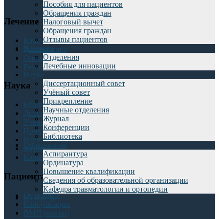
Пособия для пациентов
Обращения граждан
Лечение
Налоговый вычет
Обращения граждан
Отзывы пациентов
Консультации
Клиника
Диагностика
Отделения
Операции
Лечебные инновации
Реабилитация
Наука
Диссертационный совет
Наука
Учёный совет
Прикрепление
Библиотека
Научные отделения
Диссертационный совет
Журнал
Учёный совет
Конференции
Прикрепление
Библиотека
Научные отделения
Образование
Журнал
Аспирантура
Конференции
Ординатура
Повышение квалификации
Пациентам
Сведения об образовательной организации
Кафедра травматологии и ортопедии
Отделения
Контакты
Консультации
ВМП (квоты)