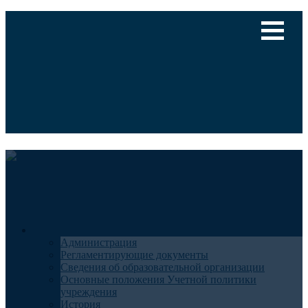
Версия для слабовидящих
Медицинский туризм
Общие сведения
Администрация
Регламентирующие документы
Сведения об образовательной организации
Основные положения Учетной политики
учреждения
История