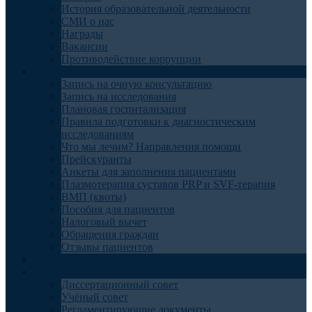
История образовательной деятельности
СМИ о нас
Награды
Вакансии
Противодействие коррупции
Пациентам
Запись на очную консультацию
Запись на исследования
Плановая госпитализация
Правила подготовки к диагностическим
исследованиям
Что мы лечим? Направления помощи
Прейскуранты
Анкеты для заполнения пациентами
Плазмотерапия суставов PRP и SVF-терапия
ВМП (квоты)
Пособия для пациентов
Налоговый вычет
Обращения граждан
Отзывы пациентов
Отделения
Наука
Диссертационный совет
Учёный совет
Регламентирующие документы