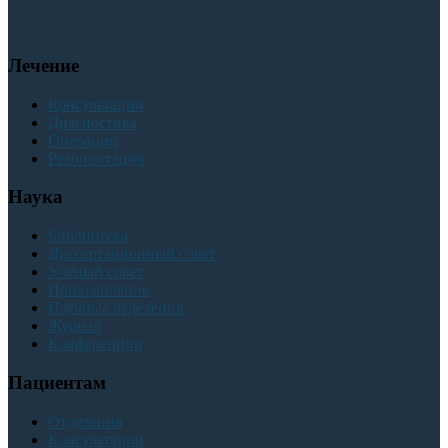
Лечение
Консультации
Диагностика
Операции
Реабилитация
Наука
Библиотека
Диссертационный совет
Учёный совет
Прикрепление
Научные отделения
Журнал
Конференции
Пациентам
Отделения
Консультации