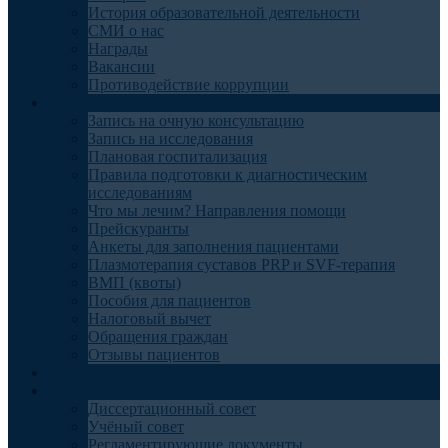
История образовательной деятельности
СМИ о нас
Награды
Вакансии
Противодействие коррупции
Пациентам
Запись на очную консультацию
Запись на исследования
Плановая госпитализация
Правила подготовки к диагностическим
исследованиям
Что мы лечим? Направления помощи
Прейскуранты
Анкеты для заполнения пациентами
Плазмотерапия суставов PRP и SVF-терапия
ВМП (квоты)
Пособия для пациентов
Налоговый вычет
Обращения граждан
Отзывы пациентов
Отделения
Наука
Диссертационный совет
Учёный совет
Регламентирующие документы