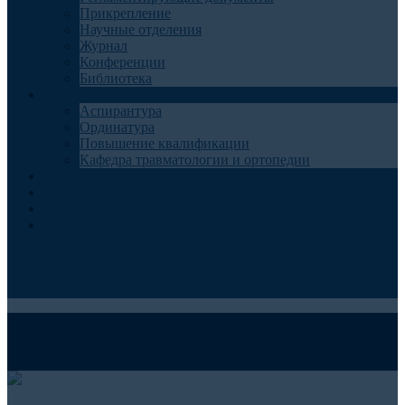
Прикрепление
Научные отделения
Журнал
Конференции
Библиотека
Образование
Аспирантура
Ординатура
Повышение квалификации
Кафедра травматологии и ортопедии
Контакты
Запись на консультацию
Анкеты для пациентов
Телемедицина