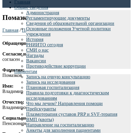
Главная
Общие сведения
Администрация
Помазков В.В.
Регламентирующие документы
Сведения об образовательной организации
Основные положения Учетной политики
Главная
/
Пациентам
/
Отзывы пациентов
/
учреждения
История
Обращения граждан rniito.ru - Помазков Владимир
РНИИТО сегодня
СМИ о нас
Согласие на обработку персональных данных:
Награды
согласен
Вакансии
Противодействие коррупции
Фамилия:
Пациентам
Помазков
Запись на очную консультацию
Запись на исследования
Имя:
Плановая госпитализация
Владимир
Правила подготовки к диагностическим
исследованиям
Отчество:
Что мы лечим? Направления помощи
Владимирович
Прейскуранты
Плазмотерапия суставов PRP и SVF-терапия
Социальное положение:
ВМП (квоты)
Пенсионеры по инвалидности
Направление на госпитализацию
Анкеты для заполнения пациентами