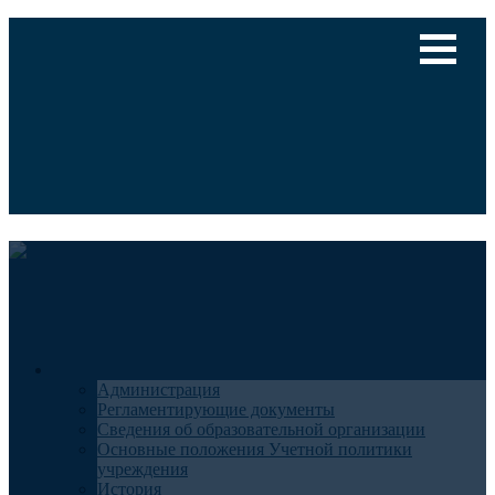
Версия для слабовидящих
Медицинский туризм
Общие сведения
Администрация
Регламентирующие документы
Сведения об образовательной организации
Основные положения Учетной политики
учреждения
История