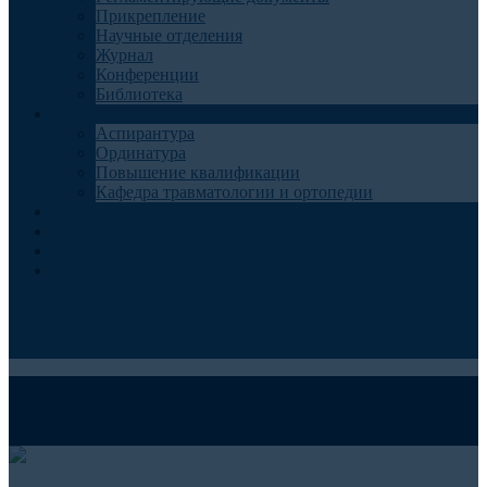
Прикрепление
Научные отделения
Журнал
Конференции
Библиотека
Образование
Аспирантура
Ординатура
Повышение квалификации
Кафедра травматологии и ортопедии
Контакты
Запись на консультацию
Анкеты для пациентов
Телемедицина