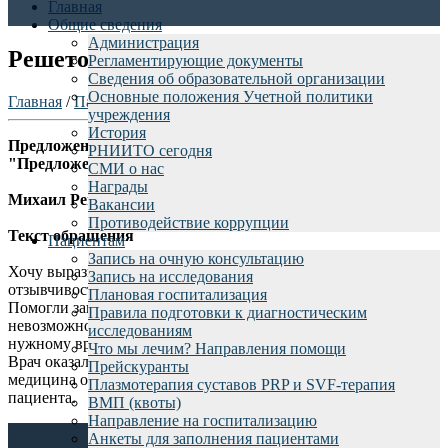
Главная
Общие сведения
Администрация
Решетов М.
Регламентирующие документы
Сведения об образовательной организации
Основные положения Учетной политики
Главная
/
Пациентам
/
Отзывы пациентов
/
учреждения
История
Предложения граждан (обращение от физического лица)
РНИИТО сегодня
"Предложения граждан"
СМИ о нас
Награды
Михаил Решетов
Вакансии
Противодействие коррупции
Текст обращения
Пациентам
Запись на очную консультацию
Хочу выразить благодарность сотрудникам колл центра за
Запись на исследования
отзывчивость, за внимание и желание помочь.
Плановая госпитализация
Помогли записаться к нужному врачу, сделаи в се
Правила подготовки к диагностическим
невозможное и возможное, чтобы попасть в нужный день к
исследованиям
нужному врачу.
Что мы лечим? Направления помощи
Врач оказался профи, все рассказал как есть без красок. Такая
Прейскуранты
медицина очень нужна, примите благодарность от вашего
Плазмотерапия суставов PRP и SVF-терапия
пациента.
ВМП (квоты)
Направление на госпитализацию
Анкеты для заполнения пациентами