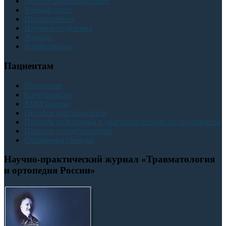
Диссертационный совет
Учёный совет
Прикрепление
Научные отделения
Журнал
Конференции
Пациентам
Отделения
Консультации
ВМП (квоты)
Пособия для пациентов
Правила подготовки к диагностическим исследованиям
Правила госпитализации
Обращения граждан
Научно-практический журнал «Травматология
и ортопедия России»