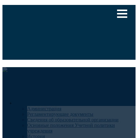
Версия для слабовидящих
Медицинский туризм
Общие сведения
Администрация
Регламентирующие документы
Сведения об образовательной организации
Основные положения Учетной политики
учреждения
История