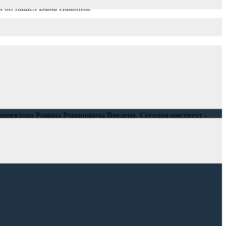
ам он нашёл Важа Накопия.
хе.
директора Романа Романовича Вредена. Сегодня институт -
дит 22 клинических и 10 научных отделений.