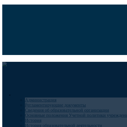
Версия для слабовидящих
Медицинский туризм
Общие сведения
Администрация
Регламентирующие документы
Сведения об образовательной организации
Основные положения Учетной политики учрежден
История
История образовательной деятельности