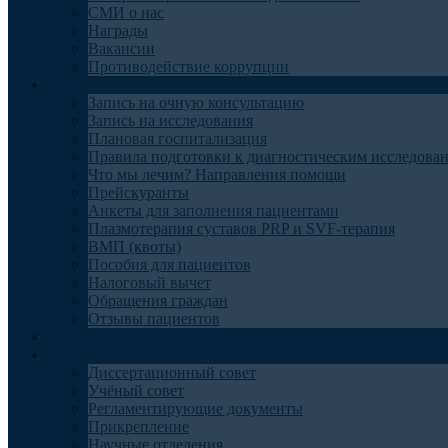
СМИ о нас
Награды
Вакансии
Противодействие коррупции
Пациентам
Запись на очную консультацию
Запись на исследования
Плановая госпитализация
Правила подготовки к диагностическим исследова
Что мы лечим? Направления помощи
Прейскуранты
Анкеты для заполнения пациентами
Плазмотерапия суставов PRP и SVF-терапия
ВМП (квоты)
Пособия для пациентов
Налоговый вычет
Обращения граждан
Отзывы пациентов
Отделения
Наука
Диссертационный совет
Учёный совет
Регламентирующие документы
Прикрепление
Научные отделения