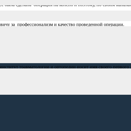
е была сделана операция на колено и поэтому, по своим канал
нь проведения операции, потому что уже не сомневалась в успе
вичу за профессионализм и качество проведенной операции.
 коллектива 21 отделения. Н.М.Шеболдасова 18.10.2021
институт травматологии и ортопедии носит имя своего первого 
ие в области травматологии и ортопедии, в состав которого вхо