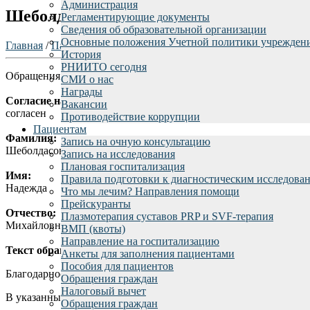
Администрация
Шеболдасова Н.М.
Регламентирующие документы
Сведения об образовательной организации
Основные положения Учетной политики учрежден
Главная
/
Пациентам
/
Отзывы пациентов
/
История
РНИИТО сегодня
Обращения граждан rniito.ru - Шеболдасова Надежда
СМИ о нас
Награды
Согласие на обработку персональных данных:
Вакансии
согласен
Противодействие коррупции
Пациентам
Фамилия:
Запись на очную консультацию
Шеболдасова
Запись на исследования
Плановая госпитализация
Имя:
Правила подготовки к диагностическим исследова
Надежда
Что мы лечим? Направления помощи
Прейскуранты
Отчество:
Плазмотерапия суставов PRP и SVF-терапия
Михайловна
ВМП (квоты)
Направление на госпитализацию
Текст обращения:
Анкеты для заполнения пациентами
Пособия для пациентов
Благодарность В июне 2021 г. находилась на лечении в 21 тра
Обращения граждан
Налоговый вычет
В указанный период выполнено эндопротезирование правого к
Обращения граждан