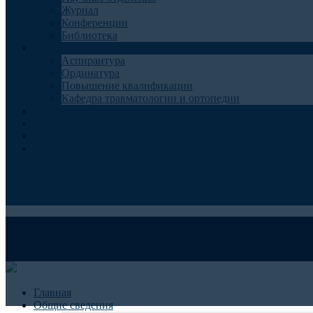
Журнал
Конференции
Библиотека
Образование
Аспирантура
Ординатура
Повышение квалификации
Кафедра травматологии и ортопедии
Контакты
Запись на консультацию
Анкеты для пациентов
Телемедицина
Главная
Общие сведения