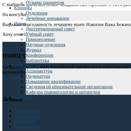
Отзывы пациентов
С выбором врача мне помог младший сын Арсений. У него ране
Клиника
Отделения
На консультации с Важей Бежановичем попросила назначить де
Лечебные инновации
Наука
Выражаю благодарность лечащему врачу Накопия Важа Бежано
Диссертационный совет
Учёный совет
Хочу отметить чуткое отношение к пациенту со стороны всего
Прикрепление
Научные отделения
Журнал
НМИЦ ТО им. Р.Р. Вредена
Конференции
Библиотека
Образование
Созданный в 1906 году Российский научно-исследовательский 
Аспирантура
крупнейшее в России клиническое, научное и учебное учрежден
Ординатура
Подробнее
Повышение квалификации
Сведения об образовательной организации
Кафедра травматологии и ортопедии
Контакты
Лечение
Консультации
Диагностика
Операции
Реабилитация