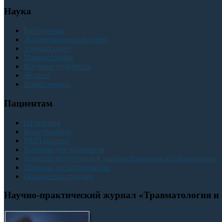
Наука
Библиотека
Диссертационный совет
Учёный совет
Прикрепление
Научные отделения
Журнал
Конференции
Пациентам
Отделения
Консультации
ВМП (квоты)
Пособия для пациентов
Правила подготовки к диагностическим исследованиям
Правила госпитализации
Обращения граждан
Научно-практический журнал «Травматология и 