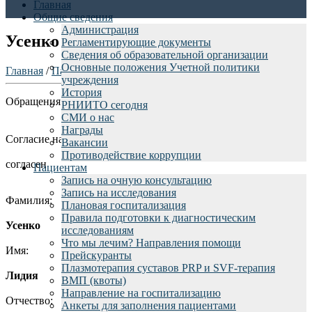
Главная
Общие сведения
Администрация
Усенко Л.М.
Регламентирующие документы
Сведения об образовательной организации
Основные положения Учетной политики
Главная
/
Пациентам
/
Отзывы пациентов
/
учреждения
История
Обращения граждан rniito.ru - Усенко Лидия
РНИИТО сегодня
СМИ о нас
Награды
Согласие на обработку персональных данных:
Вакансии
Противодействие коррупции
согласен
Пациентам
Запись на очную консультацию
Запись на исследования
Фамилия:
Плановая госпитализация
Правила подготовки к диагностическим
Усенко
исследованиям
Что мы лечим? Направления помощи
Имя:
Прейскуранты
Плазмотерапия суставов PRP и SVF-терапия
Лидия
ВМП (квоты)
Направление на госпитализацию
Отчество:
Анкеты для заполнения пациентами