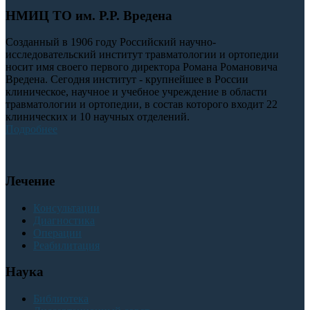
НМИЦ ТО им. Р.Р. Вредена
Созданный в 1906 году Российский научно-
исследовательский институт травматологии и ортопедии
носит имя своего первого директора Романа Романовича
Вредена. Сегодня институт - крупнейшее в России
клиническое, научное и учебное учреждение в области
травматологии и ортопедии, в состав которого входит 22
клинических и 10 научных отделений.
Подробнее
Лечение
Консультации
Диагностика
Операции
Реабилитация
Наука
Библиотека