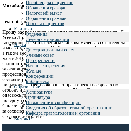
Пособия для пациентов
Михайловна
Обращения граждан
Налоговый вычет
Обращения граждан
Текст обращения:
Отзывы пациентов
Клиника
Прошу вас разместить на вашем сайте мои благодарность. Я.
Отделения
Усенко Лидия Михайловна, от всей души благодарю
Лечебные инновации
заведующего 13т отделением Сивкова Вячеслава Сергеевича
Наука
и моего лечащего врача Цыбина Александра Владимировича,
Диссертационный совет
а так же весь коллектив отделения, за проведенную для меня в
Учёный совет
марте 2016 года повторную операцию по
Прикрепление
эндопротезированию тазобедренного сустава. Благодарю вас
Научные отделения
за отличную организацию работы отделения., за ваш высокий
Журнал
профессионализм, за то, что не забыли меня и спросили о
Конференции
состоянии здоровья. Эта операция очень помогла мне. У меня
Библиотека
повысилось качество жизни. Я практически все делаю по
Образование
огороду и дому сама, хотя мне уже 79 лет. Только иногда
Аспирантура
опасаюсь принять неверную позу или не правильно
Ординатура
повернуться. По дому и огороду я передвигаюсь без полочки.
Повышение квалификации
С палочкой только на дальние расстояния. Благодарю вас всех
Сведения об образовательной организации
за сохранение моего здоровья. Желаю вам отличного здоровья,
Кафедра травматологии и ортопедии
счастья и долголетия.
Контакты