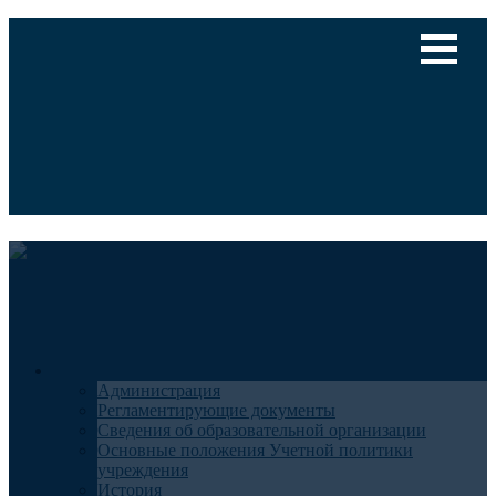
Версия для слабовидящих
Медицинский туризм
Общие сведения
Администрация
Регламентирующие документы
Сведения об образовательной организации
Основные положения Учетной политики
учреждения
История