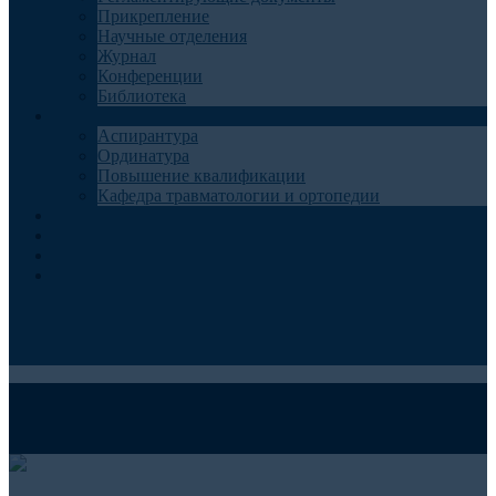
Прикрепление
Научные отделения
Журнал
Конференции
Библиотека
Образование
Аспирантура
Ординатура
Повышение квалификации
Кафедра травматологии и ортопедии
Контакты
Запись на консультацию
Анкеты для пациентов
Телемедицина