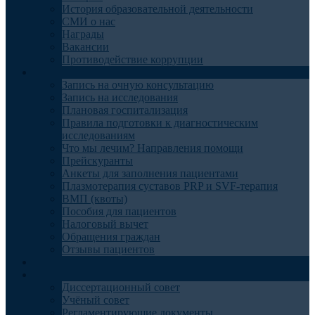
История образовательной деятельности
СМИ о нас
Награды
Вакансии
Противодействие коррупции
Пациентам
Запись на очную консультацию
Запись на исследования
Плановая госпитализация
Правила подготовки к диагностическим
исследованиям
Что мы лечим? Направления помощи
Прейскуранты
Анкеты для заполнения пациентами
Плазмотерапия суставов PRP и SVF-терапия
ВМП (квоты)
Пособия для пациентов
Налоговый вычет
Обращения граждан
Отзывы пациентов
Отделения
Наука
Диссертационный совет
Учёный совет
Регламентирующие документы