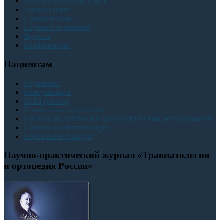
Диссертационный совет
Учёный совет
Прикрепление
Научные отделения
Журнал
Конференции
Пациентам
Отделения
Консультации
ВМП (квоты)
Пособия для пациентов
Правила подготовки к диагностическим исследованиям
Правила госпитализации
Обращения граждан
Научно-практический журнал «Травматология
и ортопедия России»