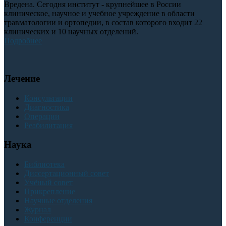
Вредена. Сегодня институт - крупнейшее в России
клиническое, научное и учебное учреждение в области
травматологии и ортопедии, в состав которого входит 22
клинических и 10 научных отделений.
Подробнее
Лечение
Консультации
Диагностика
Операции
Реабилитация
Наука
Библиотека
Диссертационный совет
Учёный совет
Прикрепление
Научные отделения
Журнал
Конференции