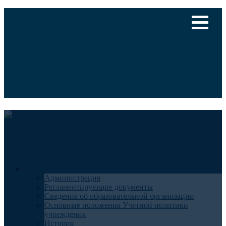
Версия для слабовидящих
Медицинский туризм
Общие сведения
Администрация
Регламентирующие документы
Сведения об образовательной организации
Основные положения Учетной политики
учреждения
История