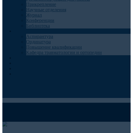
Прикрепление
Научные отделения
Журнал
Конференции
Библиотека
Образование
Аспирантура
Ординатура
Повышение квалификации
Кафедра травматологии и ортопедии
Контакты
Запись на консультацию
Анкеты для пациентов
Телемедицина