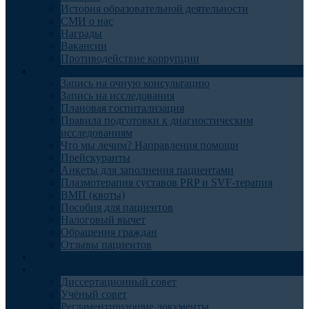
История образовательной деятельности
СМИ о нас
Награды
Вакансии
Противодействие коррупции
Пациентам
Запись на очную консультацию
Запись на исследования
Плановая госпитализация
Правила подготовки к диагностическим
исследованиям
Что мы лечим? Направления помощи
Прейскуранты
Анкеты для заполнения пациентами
Плазмотерапия суставов PRP и SVF-терапия
ВМП (квоты)
Пособия для пациентов
Налоговый вычет
Обращения граждан
Отзывы пациентов
Отделения
Наука
Диссертационный совет
Учёный совет
Регламентирующие документы