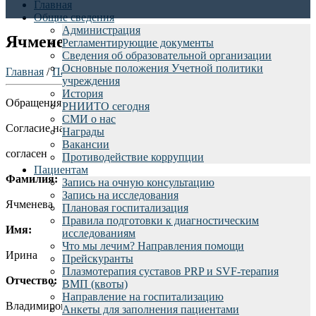
Главная
Общие сведения
Администрация
Ячменева И.В.
Регламентирующие документы
Сведения об образовательной организации
Основные положения Учетной политики
Главная
/
Пациентам
/
Отзывы пациентов
/
учреждения
История
Обращения граждан rniito.ru - Ячменева Ирина
РНИИТО сегодня
СМИ о нас
Согласие на обработку персональных данных:
Награды
Вакансии
согласен
Противодействие коррупции
Пациентам
Фамилия:
Запись на очную консультацию
Запись на исследования
Ячменева
Плановая госпитализация
Правила подготовки к диагностическим
Имя:
исследованиям
Что мы лечим? Направления помощи
Ирина
Прейскуранты
Плазмотерапия суставов PRP и SVF-терапия
Отчество:
ВМП (квоты)
Направление на госпитализацию
Владимировна
Анкеты для заполнения пациентами