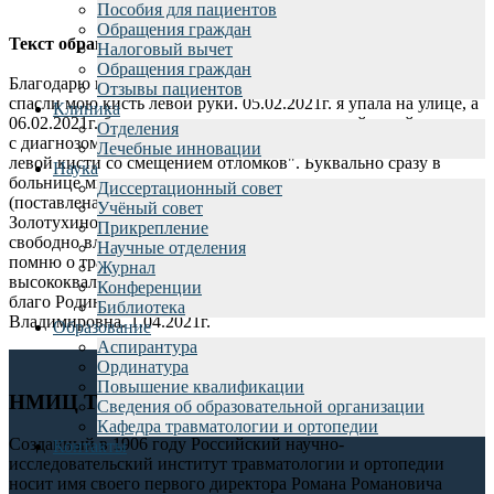
Пособия для пациентов
Обращения граждан
Текст обращения:
Налоговый вычет
Обращения граждан
Благодарю врачей НМИТЦ ТО им. Р. Р. Вредена за то, что
Отзывы пациентов
спасли мою кисть левой руки. 05.02.2021г. я упала на улице, а
Клиника
06.02.2021г. была доставлена в институт из районной травмы
Отделения
с диагнозом "закрытый косой перелом 3-х пястной кости
Лечебные инновации
левой кисти со смещением отломков". Буквально сразу в
Наука
больнице мне сделали высокотехнологическую операцию
Диссертационный совет
(поставлена пластина) бесплатно. Теперь, благодаря хирургу
Учёный совет
Золотухиной И.Ю. и лечащему врачу Волковой Ю.С. я
Прикрепление
свободно владею рукой, ношу тяжелые сумки и даже не
Научные отделения
помню о травме руки. Честь и хвала таким
Журнал
высококвалифицированным врачам, которые трудятся на
Конференции
благо Родины. Благодарный пациент Ячменева Ирина
Библиотека
Владимировна. 1.04.2021г.
Образование
Аспирантура
Ординатура
Повышение квалификации
НМИЦ ТО им. Р.Р. Вредена
Сведения об образовательной организации
Кафедра травматологии и ортопедии
Созданный в 1906 году Российский научно-
Контакты
исследовательский институт травматологии и ортопедии
носит имя своего первого директора Романа Романовича