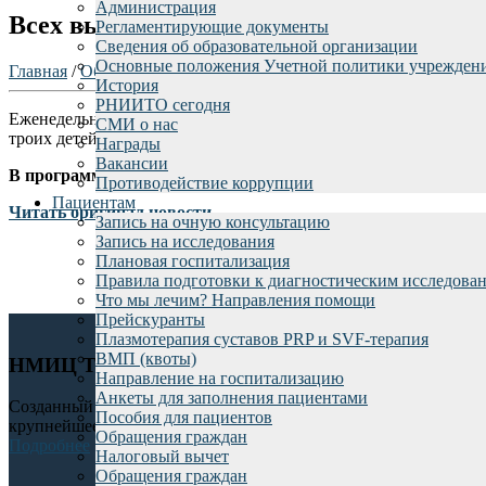
Администрация
Всех вылечим с Николаем Валуевым 12+ 
Регламентирующие документы
Сведения об образовательной организации
Основные положения Учетной политики учрежден
Главная
/
Общие сведения
/
СМИ о нас
/
История
РНИИТО сегодня
Еженедельно в эфире телеканала 78 программа о детском здор
СМИ о нас
троих детей.
Награды
Вакансии
В программе принял участие Сорокин Евгений Петрович, к.
Противодействие коррупции
Пациентам
Читать оригинал новости
Запись на очную консультацию
Запись на исследования
Плановая госпитализация
Правила подготовки к диагностическим исследова
Что мы лечим? Направления помощи
Прейскуранты
Плазмотерапия суставов PRP и SVF-терапия
ВМП (квоты)
НМИЦ ТО им. Р.Р. Вредена
Направление на госпитализацию
Анкеты для заполнения пациентами
Созданный в 1906 году Российский научно-исследовательский 
Пособия для пациентов
крупнейшее в России клиническое, научное и учебное учрежден
Обращения граждан
Подробнее
Налоговый вычет
Обращения граждан