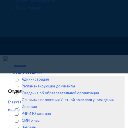
Анкеты для пациентов
Телемедицина
Главная
Общие сведения
Администрация
Регламентирующие документы
Отделение медицинской реабилитации
Сведения об образовательной организации
Основные положения Учетной политики учреждения
Главная
/
Все клинические отделения
/
Отделение
История
медицинской реабилитации
/
РНИИТО сегодня
СМИ о нас
Награды