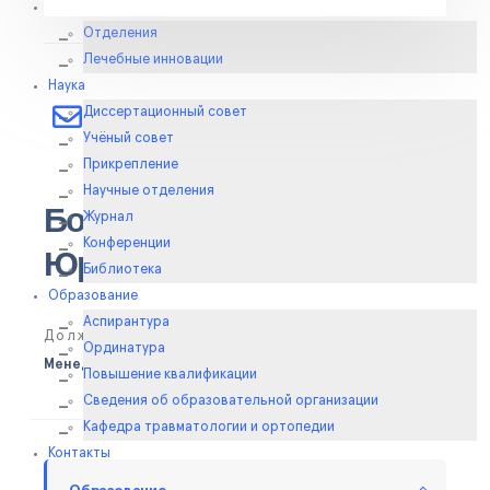
Клиника
Отделения
Лечебные инновации
Наука
E-MAIL
Диссертационный совет
aitalia@mail.ru
Учёный совет
Прикрепление
Научные отделения
Богданова Наталья
Журнал
Конференции
Юрьевна
Библиотека
Образование
Аспирантура
Должность
Ординатура
Менеджер (
Отделение восстановительной медицины №2
)
Повышение квалификации
Сведения об образовательной организации
Кафедра травматологии и ортопедии
Контакты