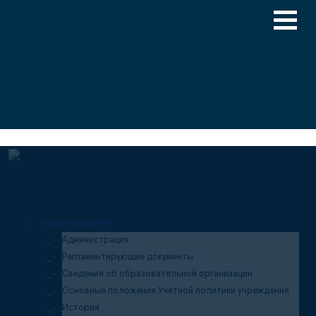
Версия для слабовидящих
Медицинский туризм
Общие сведения
Администрация
Регламентирующие документы
Сведения об образовательной организации
Основные положения Учетной политики учреждения
История