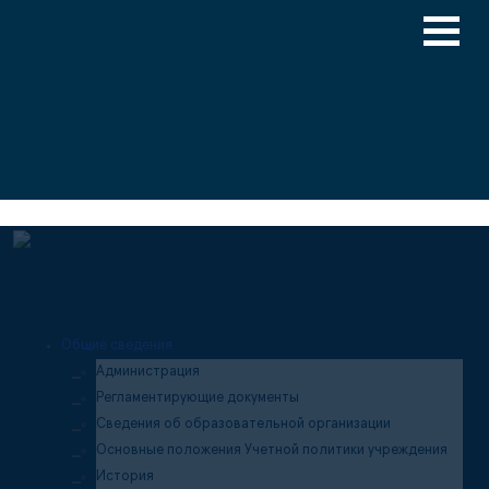
Версия для слабовидящих
Медицинский туризм
Общие сведения
Администрация
Регламентирующие документы
Сведения об образовательной организации
Основные положения Учетной политики учреждения
История