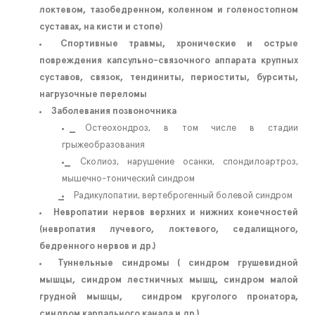
локтевом, тазобедренном, коленном и голеностопном
суставах, на кисти и стопе)
Спортивные травмы, хронические и острые
повреждения капсульно-связочного аппарата крупных
суставов, связок, тендиниты, периоститы, бурситы,
нагрузочные переломы
Заболевания позвоночника
Остеохондроз, в том числе в стадии
грыжеобразования
Сколиоз, нарушение осанки, спондилоартроз,
мышечно-тонический синдром
Радикулопатии, вертеброгенный болевой синдром
Невропатии нервов верхних и нижних конечностей
(невропатия лучевого, локтевого, седалищного,
бедренного нервов и др.)
Туннельные синдромы ( синдром грушевидной
мышцы, синдром лестничных мышц, синдром малой
грудной мышцы, синдром круголого пронатора,
синдром карпального канала и др.)