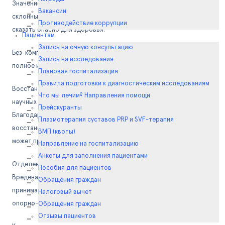
Значение и важность восстановительной медицины люди
Вакансии
склонны недооценивать. Однако, это не справедливо, если не
Противодействие коррупции
сказать опасно для здоровья.
Пациентам
Запись на очную консультацию
Без комплекса процедур и мероприятий этой сферы медицины
Запись на исследования
полное излечение или восстановление просто невозможно.
Плановая госпитализация
Правила подготовки к диагностическим исследованиям
Восстановительная медицина использует огромный спектр
Что мы лечим? Направления помощи
научных знаний и различных видов медицинских практик.
Прейскуранты
Благодаря чему человек получает возможность оздоровления и
Плазмотерапия суставов PRP и SVF-терапия
восстановления после полученной травмы или операции, и даже
ВМП (квоты)
может предупредить заболевание.
Направление на госпитализацию
Анкеты для заполнения пациентами
Отделение восстановительной медицины № 2 РНИИТО им. Р.Р.
Пособия для пациентов
Вредена - одно из самых крупных подразделений института и
Обращения граждан
принимает пациентов с самой разнообразной патологией
Налоговый вычет
опорно-двигательной системы.
Обращения граждан
Отзывы пациентов