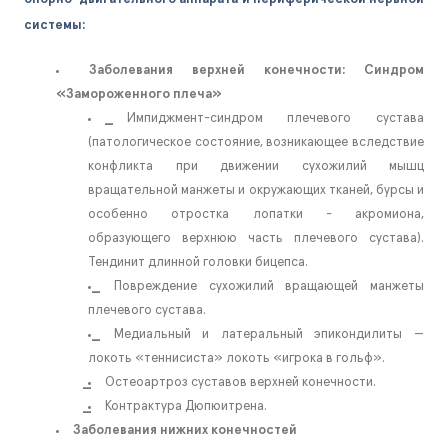
системы:
Заболевания верхней конечности: Синдром
«Замороженного плеча»
Импиджмент-синдром плечевого сустава
(патологическое состояние, возникающее вследствие
конфликта при движении сухожилий мышц
вращательной манжеты и окружающих тканей, бурсы и
особенно отростка лопатки - акромиона,
образующего верхнюю часть плечевого сустава).
Тендинит длинной головки бицепса.
Повреждение сухожилий вращающей манжеты
плечевого сустава.
Медиальный и латеральный эпикондилиты —
локоть «теннисиста» локоть «игрока в гольф».
Остеоартроз суставов верхней конечности.
Контрактура Дюпюитрена.
Заболевания нижних конечностей