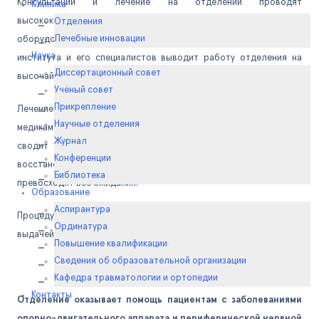
Консультации и лечение на отделении проводят
Клиника
высококвалифицированные профессионалы, на инновационном
Отделения
Лечебные инновации
оборудовании, в комфортных для пациента условиях. А статус
Наука
института и его специалистов выводит работу отделения на
Диссертационный совет
высочайший уровень.
Учёный совет
Прикрепление
Лечение в рамках восстановительной медицины проводится
Научные отделения
медикаментозными и физиотерапевтическими методами, что
Журнал
сводит риски при терапии к минимуму, а результат по
Конференции
восстановлению функциональных возможностей организма
Библиотека
превосходят все ожидания.
Образование
Аспирантура
Процедуры проводятся в режиме дневного стационара с
Ординатура
выдачей больничного листа.
Повышение квалификации
Сведения об образовательной организации
Кафедра травматологии и ортопедии
Контакты
Отделение оказывает помощь пациентам с заболеваниями
опорно-двигательного аппарата и периферической нервной