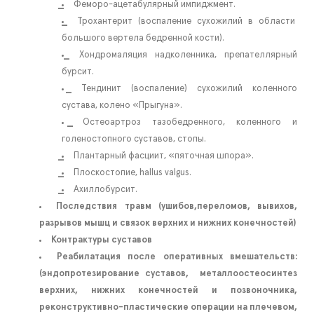
Феморо-ацетабулярный импиджмент.
Трохантерит (воспаление сухожилий в области
большого вертела бедренной кости).
Хондромаляция надколенника, препателлярный
бурсит.
Тендинит (воспаление) сухожилий коленного
сустава, колено «Прыгуна».
Остеоартроз тазобедренного, коленного и
голеностопного суставов, стопы.
Плантарный фасциит, «пяточная шпора».
Плоскостопие, hallus valgus.
Ахиллобурсит.
Последствия травм (ушибов,переломов, вывихов,
разрывов мышц и связок верхних и нижних конечностей)
Контрактуры суставов
Реабилатация после оперативных вмешательств:
(эндопротезирование суставов, металлоостеосинтез
верхних, нижних конечностей и позвоночника,
реконструктивно-пластические операции на плечевом,